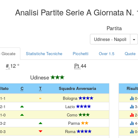
Analisi Partite Serie A Giornata N.
Partita
Udinese - Napoli
e Giocate
Statistiche Tecniche
Picchetti
Over 1.5
Quote
#
12 °
Pt
44
Udinese
ltato
C
T
Squadra Avversaria
Risult
=
1-1
Bologna
0
2-1
Lazio
3
1-0
Como
2
3-2
Parma
4
0-3
Roma
0