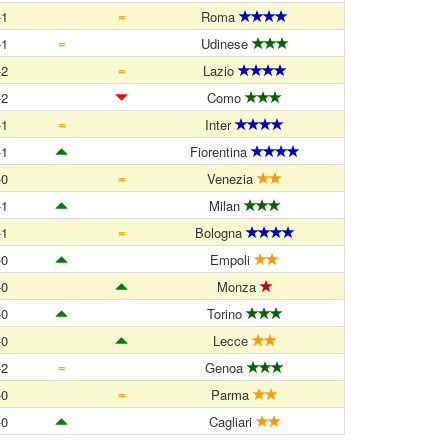
=
-1
Roma
=
-1
Udinese
=
-2
Lazio
-2
Como
=
-1
Inter
-1
Fiorentina
=
-0
Venezia
-1
Milan
=
-1
Bologna
-0
Empoli
-0
Monza
-0
Torino
-0
Lecce
=
-2
Genoa
=
-0
Parma
-0
Cagliari