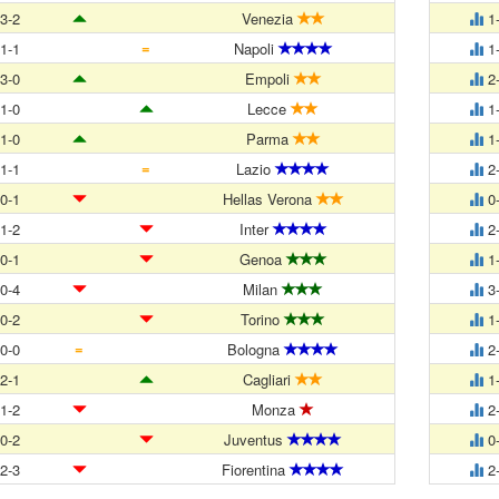
3-2
Venezia
1
=
1-1
Napoli
1
3-0
Empoli
2
1-0
Lecce
1
1-0
Parma
1
=
1-1
Lazio
2
0-1
Hellas Verona
0
1-2
Inter
2
0-1
Genoa
1
0-4
Milan
3
0-2
Torino
1
=
0-0
Bologna
2
2-1
Cagliari
1
1-2
Monza
2
0-2
Juventus
0
2-3
Fiorentina
2