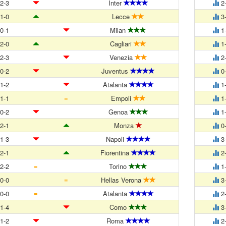
2-3
Inter
2
1-0
Lecce
3
0-1
Milan
1
2-0
Cagliari
1
2-3
Venezia
2
0-2
Juventus
0
1-2
Atalanta
1
=
1-1
Empoli
1
0-2
Genoa
1
2-1
Monza
0
1-3
Napoli
3
2-1
Fiorentina
2
=
2-2
Torino
1
=
0-0
Hellas Verona
3
=
0-0
Atalanta
2
1-4
Como
3
1-2
Roma
2