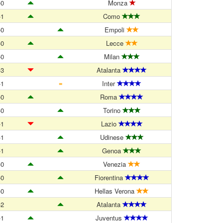
-0
Monza
-1
Como
-0
Empoli
-0
Lecce
-0
Milan
-3
Atalanta
=
-1
Inter
-0
Roma
-0
Torino
-1
Lazio
-1
Udinese
-1
Genoa
-0
Venezia
-0
Fiorentina
-0
Hellas Verona
-2
Atalanta
-1
Juventus