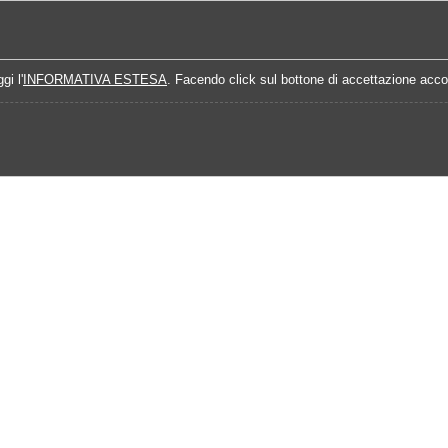
Home
Campionati
Quote Prossime Partit
gi l'
INFORMATIVA ESTESA
. Facendo click sul bottone di accettazione accon
alisi Prossimo Turno