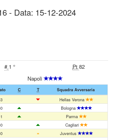
 16 - Data: 15-12-2024
#
1 °
Pt
82
Napoli
ato
C
T
Squadra Avversaria
-3
Hellas Verona
-0
Bologna
-1
Parma
-0
Cagliari
=
-0
Juventus