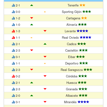
2-1
Tenerife
=
0-0
Sporting Gijón
1-2
Cartagena
1-0
Almería
1-3
Levante
=
1-1
Real Oviedo
2-1
Cadice
2-3
Castellón
0-1
Eibar
=
1-1
Deportivo
2-3
Real Saragozza
0-2
Córdoba
2-1
Huesca
2-3
Granada
2-0
Albacete
0-1
Mirandés