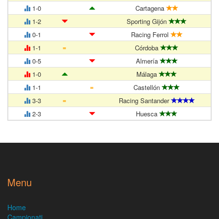
1-0
Cartagena
1-2
Sporting Gijón
0-1
Racing Ferrol
=
1-1
Córdoba
0-5
Almería
1-0
Málaga
=
1-1
Castellón
=
3-3
Racing Santander
2-3
Huesca
Menu
Home
Campionati