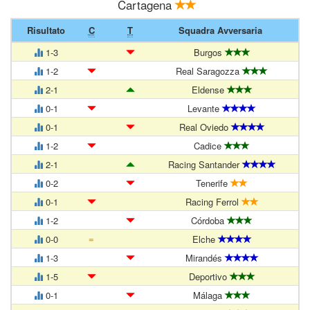
Cartagena
Risultato
C
T
Squadra Avversaria
1-3
Burgos
1-2
Real Saragozza
2-1
Eldense
0-1
Levante
0-1
Real Oviedo
1-2
Cadice
2-1
Racing Santander
0-2
Tenerife
0-1
Racing Ferrol
1-2
Córdoba
=
0-0
Elche
1-3
Mirandés
1-5
Deportivo
0-1
Málaga