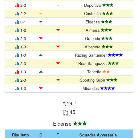
=
2-2
Deportivo
=
2-2
Castellón
0-1
Eldense
1-2
Almería
2-3
Granada
1-3
Albacete
1-0
Racing Santander
2-3
Real Saragozza
1-0
Tenerife
2-3
Sporting Gijón
1-3
Mirandés
#
19 °
Pt
45
Eldense
Risultato
C
T
Squadra Avversaria