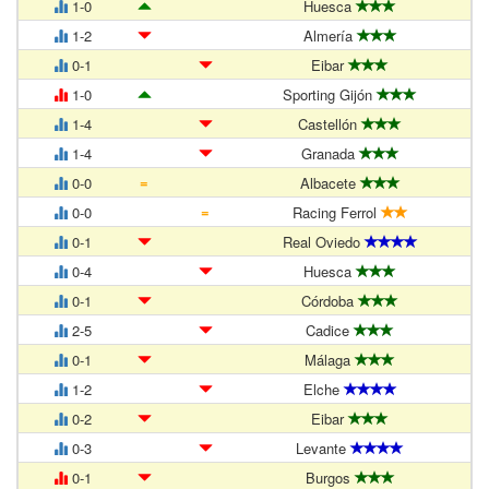
1-0
Huesca
1-2
Almería
0-1
Eibar
1-0
Sporting Gijón
1-4
Castellón
1-4
Granada
=
0-0
Albacete
=
0-0
Racing Ferrol
0-1
Real Oviedo
0-4
Huesca
0-1
Córdoba
2-5
Cadice
0-1
Málaga
1-2
Elche
0-2
Eibar
0-3
Levante
0-1
Burgos