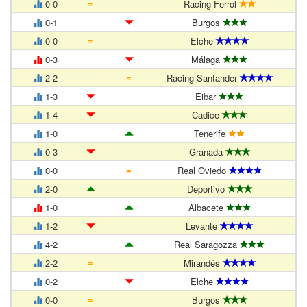
=
0-0
Racing Ferrol
0-1
Burgos
=
0-0
Elche
0-3
Málaga
=
2-2
Racing Santander
1-3
Eibar
1-4
Cadice
1-0
Tenerife
0-3
Granada
=
0-0
Real Oviedo
2-0
Deportivo
1-0
Albacete
1-2
Levante
4-2
Real Saragozza
=
2-2
Mirandés
0-2
Elche
=
0-0
Burgos