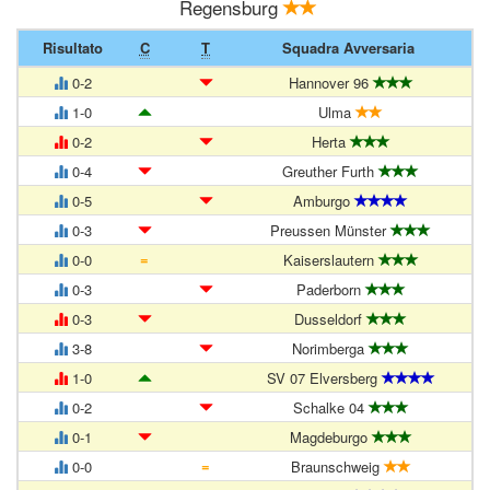
Regensburg
Risultato
C
T
Squadra Avversaria
0-2
Hannover 96
1-0
Ulma
0-2
Herta
0-4
Greuther Furth
0-5
Amburgo
0-3
Preussen Münster
=
0-0
Kaiserslautern
0-3
Paderborn
0-3
Dusseldorf
3-8
Norimberga
1-0
SV 07 Elversberg
0-2
Schalke 04
0-1
Magdeburgo
=
0-0
Braunschweig