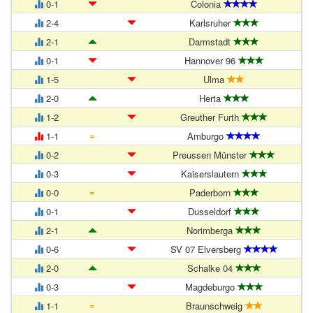
0-1
Colonia
2-4
Karlsruher
2-1
Darmstadt
0-1
Hannover 96
1-5
Ulma
2-0
Herta
1-2
Greuther Furth
=
1-1
Amburgo
0-2
Preussen Münster
0-3
Kaiserslautern
=
0-0
Paderborn
0-1
Dusseldorf
2-1
Norimberga
0-6
SV 07 Elversberg
2-0
Schalke 04
0-3
Magdeburgo
=
1-1
Braunschweig