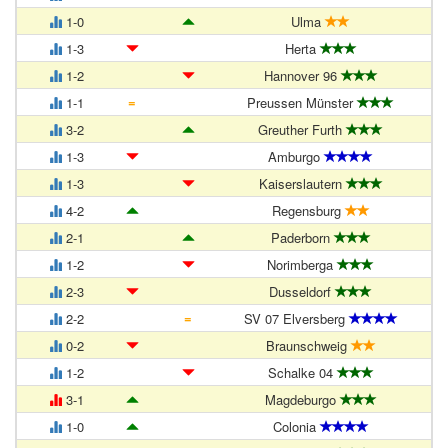
1-0
Ulma
1-3
Herta
1-2
Hannover 96
=
1-1
Preussen Münster
3-2
Greuther Furth
1-3
Amburgo
1-3
Kaiserslautern
4-2
Regensburg
2-1
Paderborn
1-2
Norimberga
2-3
Dusseldorf
=
2-2
SV 07 Elversberg
0-2
Braunschweig
1-2
Schalke 04
3-1
Magdeburgo
1-0
Colonia