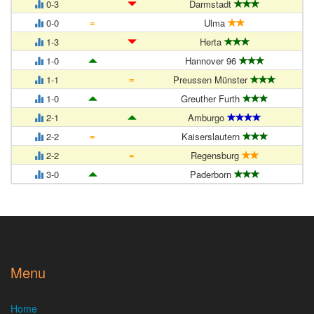
0-3
Darmstadt
=
0-0
Ulma
1-3
Herta
1-0
Hannover 96
=
1-1
Preussen Münster
1-0
Greuther Furth
2-1
Amburgo
=
2-2
Kaiserslautern
=
2-2
Regensburg
3-0
Paderborn
Menu
Home