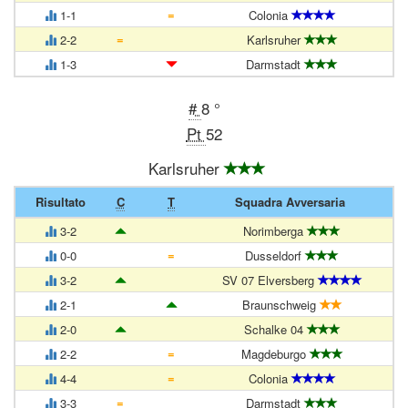
=
1-1
Colonia
=
2-2
Karlsruher
1-3
Darmstadt
#
8 °
Pt
52
Karlsruher
Risultato
C
T
Squadra Avversaria
3-2
Norimberga
=
0-0
Dusseldorf
3-2
SV 07 Elversberg
2-1
Braunschweig
2-0
Schalke 04
=
2-2
Magdeburgo
=
4-4
Colonia
=
3-3
Darmstadt