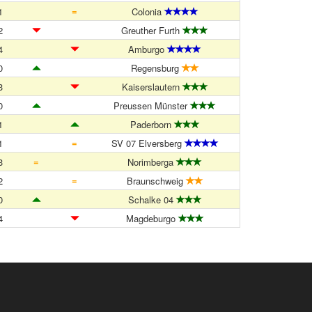
=
1
Colonia
2
Greuther Furth
4
Amburgo
0
Regensburg
3
Kaiserslautern
0
Preussen Münster
1
Paderborn
=
1
SV 07 Elversberg
=
3
Norimberga
=
2
Braunschweig
0
Schalke 04
4
Magdeburgo