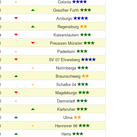
=
2
Colonia
1
Greuther Furth
3
Amburgo
0
Regensburg
4
Kaiserslautern
1
Preussen Münster
=
1
Paderborn
2
SV 07 Elversberg
=
2
Norimberga
0
Braunschweig
=
1
Schalke 04
5
Magdeburgo
=
2
Darmstadt
2
Karlsruher
2
Ulma
=
1
Hannover 96
1
Herta