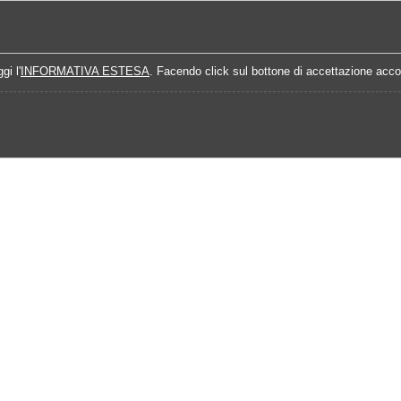
Home
Campionati
Quote Prossime Partit
gi l'
INFORMATIVA ESTESA
. Facendo click sul bottone di accettazione accon
025
Analisi Prossimo Turno