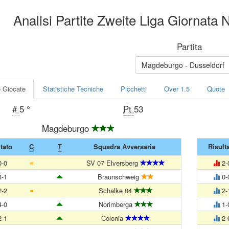
Analisi Partite Zweite Liga Giornata 
Partita
Magdeburgo - Dusseldorf
e Giocate
Statistiche Tecniche
Picchetti
Over 1.5
Quote
#
5 °
Pt
53
Magdeburgo
tato
C
T
Squadra Avversaria
Risult
=
-0
SV 07 Elversberg
2-
-1
Braunschweig
0-
=
-2
Schalke 04
2-
-0
Norimberga
1-
-1
Colonia
2-