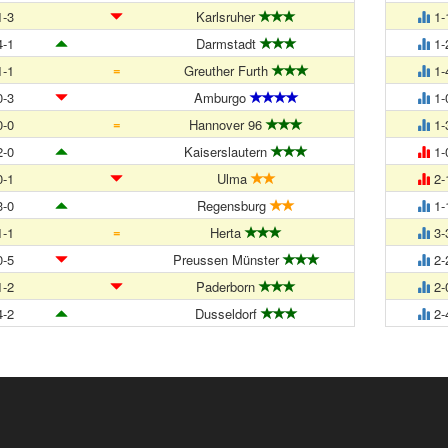
-3
Karlsruher
1-
-1
Darmstadt
1-
=
-1
Greuther Furth
1-
-3
Amburgo
1-
=
-0
Hannover 96
1-
-0
Kaiserslautern
1-
-1
Ulma
2-
-0
Regensburg
1-
=
-1
Herta
3-
-5
Preussen Münster
2-
-2
Paderborn
2-
-2
Dusseldorf
2-