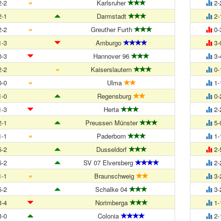
=
-2
Karlsruher
2-
-1
Darmstadt
2-
=
-2
Greuther Furth
0-
-3
Amburgo
3-
-3
Hannover 96
3-
=
-2
Kaiserslautern
0-
=
-0
Ulma
1-
-0
Regensburg
0-
-3
Herta
2-
-1
Preussen Münster
5-
=
-1
Paderborn
1-
-2
Dusseldorf
2-
-2
SV 07 Elversberg
2-
=
-1
Braunschweig
3-
-2
Schalke 04
3-
-4
Norimberga
1-
-0
Colonia
2-