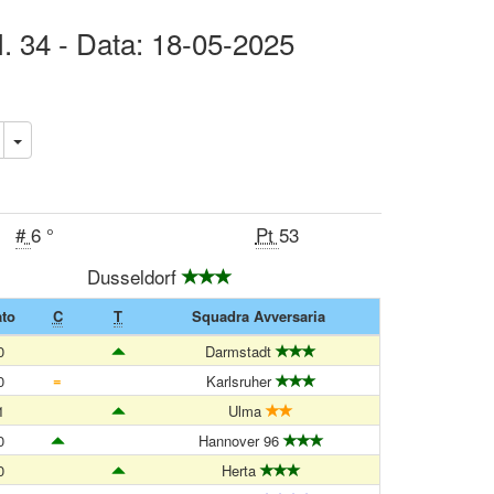
N. 34 - Data: 18-05-2025
#
6 °
Pt
53
Dusseldorf
ato
C
T
Squadra Avversaria
0
Darmstadt
=
0
Karlsruher
1
Ulma
0
Hannover 96
0
Herta