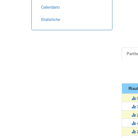
Calendario
Statistiche
Partit
Risul
0
3
2
4
2