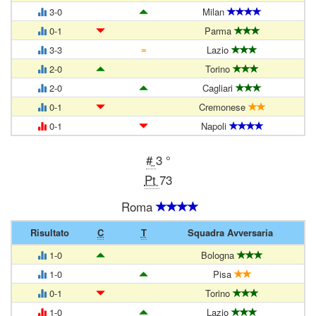
3-0
Milan
0-1
Parma
=
3-3
Lazio
2-0
Torino
2-0
Cagliari
0-1
Cremonese
0-1
Napoli
#
3 °
Pt
73
Roma
Risultato
C
T
Squadra Avversaria
1-0
Bologna
1-0
Pisa
0-1
Torino
1-0
Lazio