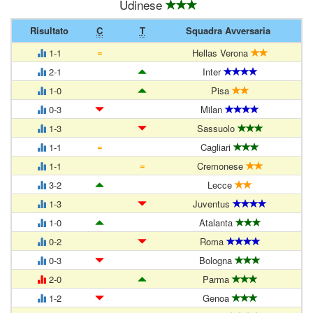
Udinese
Risultato
C
T
Squadra Avversaria
=
1-1
Hellas Verona
2-1
Inter
1-0
Pisa
0-3
Milan
1-3
Sassuolo
=
1-1
Cagliari
=
1-1
Cremonese
3-2
Lecce
1-3
Juventus
1-0
Atalanta
0-2
Roma
0-3
Bologna
2-0
Parma
1-2
Genoa