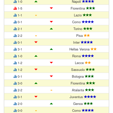
1-0
Napoli
1-5
Fiorentina
=
1-1
Lazio
0-1
Como
2-1
Torino
=
2-2
Pisa
0-1
Inter
3-1
Hellas Verona
1-0
Roma
1-2
Lecce
1-2
Sassuolo
0-1
Bologna
3-0
Fiorentina
=
2-2
Atalanta
0-1
Juventus
2-0
Genoa
=
0-0
Como