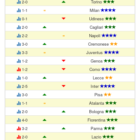
2-0
Torino
=
1-1
Milan
0-1
Udinese
2-0
Cagliari
=
2-2
Napoli
3-0
Cremonese
=
3-3
Juventus
1-2
Genoa
1-2
Como
1-0
Lecce
2-5
Inter
3-0
Pisa
=
1-1
Atalanta
2-0
Bologna
4-0
Fiorentina
3-2
Parma
2-0
Lazio