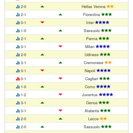
2-0
Hellas Verona
2-1
Fiorentina
0-1
Inter
1-0
Sassuolo
2-1
Parma
0-1
Milan
2-0
Udinese
3-1
Cremonese
0-1
Napoli
0-1
Cagliari
1-0
Como
1-2
Juventus
3-1
Genoa
0-1
Atalanta
2-0
Lecce
2-0
Sassuolo