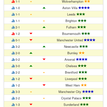
=
1-1
Wolverhampton
1-0
Aston Villa
=
1-1
Leeds
=
1-1
Brighton
2-1
Fulham
1-2
Bournemouth
0-1
Manchester United
3-2
Newcastle
2-0
Burnley
0-2
Arsenal
3-0
Chelsea
=
2-2
Brentford
1-2
Liverpool
1-2
West Ham
=
3-3
Manchester City
=
2-2
Crystal Palace
1-3
Sunderland