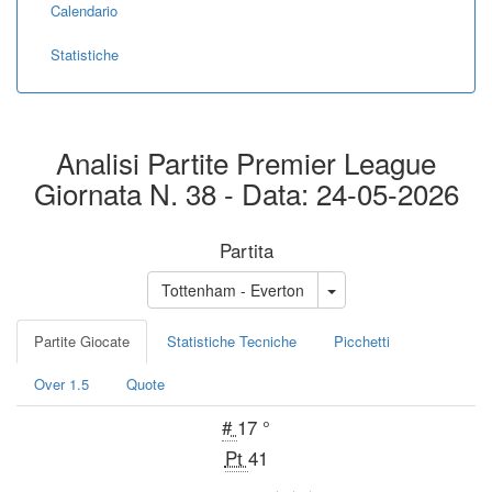
Calendario
Statistiche
Analisi Partite Premier League
Giornata N. 38 - Data: 24-05-2026
Partita
Tottenham - Everton
Partite Giocate
Statistiche Tecniche
Picchetti
Over 1.5
Quote
#
17 °
Pt
41