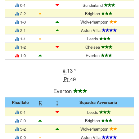
0-1
Sunderland
=
2-2
Brighton
1-0
Wolverhampton
2-1
Aston Villa
=
1-1
Leeds
1-2
Chelsea
1-0
Everton
#
13 °
Pt
49
Everton
Risultato
C
T
Squadra Avversaria
0-1
Leeds
2-0
Brighton
3-2
Wolverhampton
=
0-0
Aston Villa