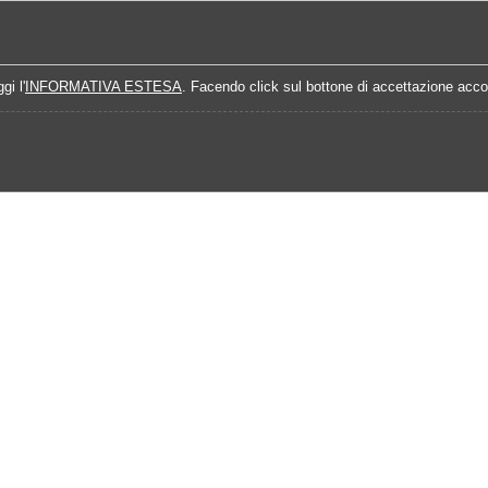
Home
Campionati
Quote Prossime Partit
gi l'
INFORMATIVA ESTESA
. Facendo click sul bottone di accettazione accon
5-2026
Analisi Prossimo Turno