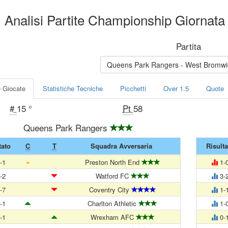
Analisi Partite Championship Giornata
Partita
Queens Park Rangers - Wes
e Giocate
Statistiche Tecniche
Picchetti
Over 1.5
Quote
#
15 °
Pt
58
Queens Park Rangers
tato
C
T
Squadra Avversaria
Risulta
=
-1
Preston North End
1-
-2
Watford FC
3-
-7
Coventry City
1-
-1
Charlton Athletic
1-
-1
Wrexham AFC
0-