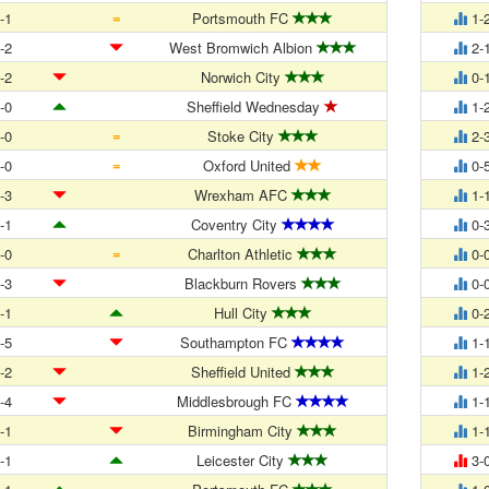
=
-1
Portsmouth FC
1-
-2
West Bromwich Albion
2-
-2
Norwich City
0-
-0
Sheffield Wednesday
1-
=
-0
Stoke City
2-
=
-0
Oxford United
0-
-3
Wrexham AFC
1-
-1
Coventry City
0-
=
-0
Charlton Athletic
0-
-3
Blackburn Rovers
0-
-1
Hull City
0-
-5
Southampton FC
1-
-2
Sheffield United
1-
-4
Middlesbrough FC
1-
-1
Birmingham City
1-
-1
Leicester City
3-