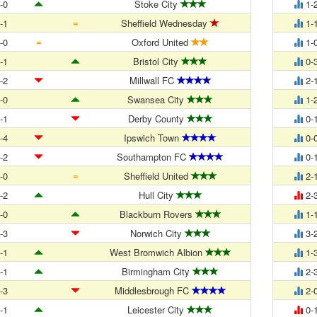
-0
Stoke City
1-
=
-1
Sheffield Wednesday
1-
=
-0
Oxford United
1-
-1
Bristol City
0-
-2
Millwall FC
2-
-0
Swansea City
1-
-1
Derby County
0-
-4
Ipswich Town
0-
-2
Southampton FC
0-
=
-0
Sheffield United
2-
-2
Hull City
2-
-0
Blackburn Rovers
1-
-3
Norwich City
3-
-1
West Bromwich Albion
1-
-1
Birmingham City
2-
-3
Middlesbrough FC
2-
-1
Leicester City
0-