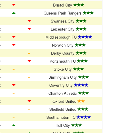
2
Bristol City
1
Queens Park Rangers
1
Swansea City
2
Leicester City
3
Middlesbrough FC
5
Norwich City
=
1
Derby County
3
Portsmouth FC
=
0
Stoke City
=
0
Birmingham City
2
Coventry City
=
1
Charlton Athletic
2
Oxford United
=
1
Sheffield United
=
1
Southampton FC
0
Hull City