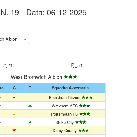
 N. 19 - Data: 06-12-2025
t Bromwich Albion
#
21 °
Pt
51
West Bromwich Albion
to
C
T
Squadra Avversaria
0
Blackburn Rovers
2
Wrexham AFC
=
1
Portsmouth FC
0
Stoke City
1
Derby County