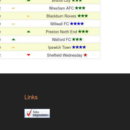
0
Bristol City
=
2
Wrexham AFC
=
0
Blackburn Rovers
=
0
Millwall FC
0
Preston North End
0
Watford FC
=
0
Ipswich Town
2
Sheffield Wednesday
Links