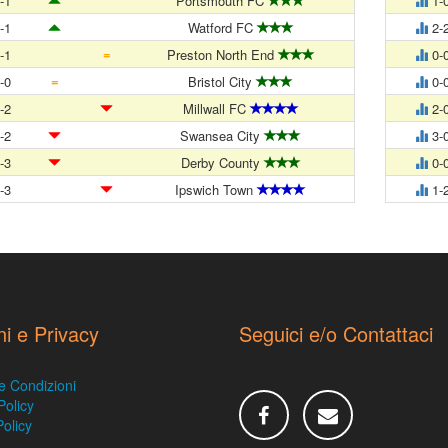
-1
Portsmouth FC
1-
-1
Watford FC
2-
=
-1
Preston North End
0-
=
-0
Bristol City
0-
-2
Millwall FC
2-
-2
Swansea City
3-
-3
Derby County
0-
-3
Ipswich Town
1-
ni e Privacy
Seguici e/o Contattaci
e Condizioni
Policy
olicy