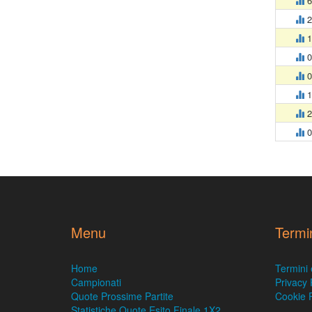
6
2
1
0
0
1
2
0
Menu
Termi
Home
Termini 
Campionati
Privacy 
Quote Prossime Partite
Cookie P
Statistiche Quote Esito Finale 1X2