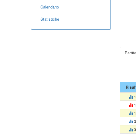
Calendario
Statistiche
Partit
Risul
1
1
1
3
3