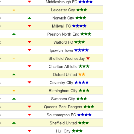
2
Middlesbrough FC
=
1
Leicester City
0
Norwich City
3
Millwall FC
1
Preston North End
2
Watford FC
1
Ipswich Town
=
0
Sheffield Wednesday
1
Charlton Athletic
1
Oxford United
3
Coventry City
=
1
Birmingham City
2
Swansea City
3
Queens Park Rangers
3
Southampton FC
0
Sheffield United
1
Hull City