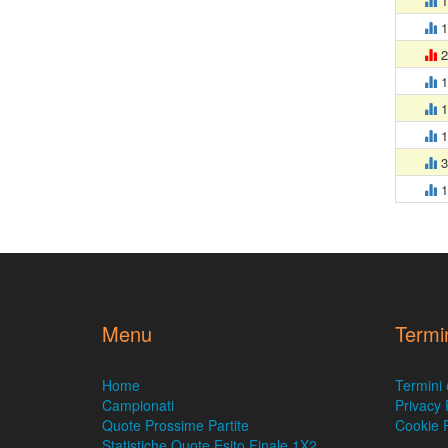
1
1
2
1
1
1
3
1
Menu
Termi
Home
Termini 
Campionati
Privacy 
Quote Prossime Partite
Cookie P
Statistiche Quote Esito Finale 1X2