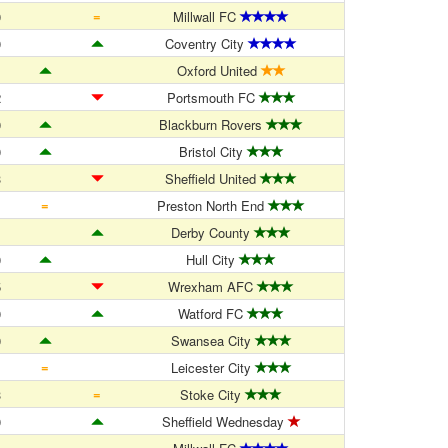
=
0
Millwall FC
0
Coventry City
1
Oxford United
2
Portsmouth FC
0
Blackburn Rovers
0
Bristol City
3
Sheffield United
=
1
Preston North End
1
Derby County
0
Hull City
5
Wrexham AFC
0
Watford FC
0
Swansea City
=
1
Leicester City
=
3
Stoke City
0
Sheffield Wednesday
=