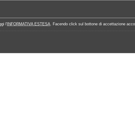
Home
Campionati
Quote Prossime Partit
gi l'
INFORMATIVA ESTESA
. Facendo click sul bottone di accettazione accon
5-2026
Analisi Prossimo Turno