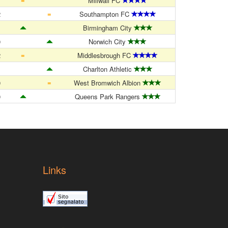
1
Millwall FC
=
2
Southampton FC
1
Birmingham City
0
Norwich City
=
2
Middlesbrough FC
1
Charlton Athletic
=
0
West Bromwich Albion
0
Queens Park Rangers
Links