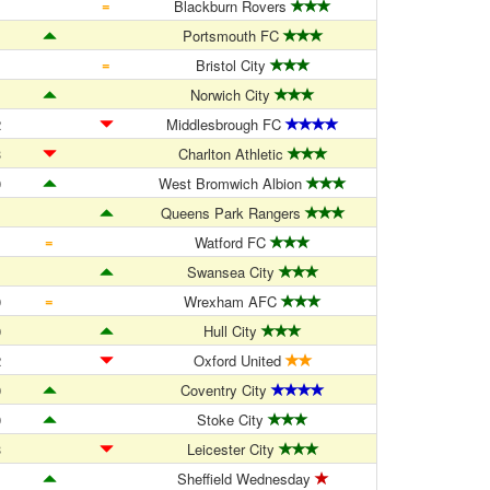
=
1
Blackburn Rovers
1
Portsmouth FC
=
1
Bristol City
1
Norwich City
2
Middlesbrough FC
3
Charlton Athletic
0
West Bromwich Albion
1
Queens Park Rangers
=
1
Watford FC
1
Swansea City
=
0
Wrexham AFC
0
Hull City
2
Oxford United
0
Coventry City
0
Stoke City
3
Leicester City
1
Sheffield Wednesday