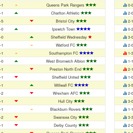
=
-1
Queens Park Rangers
0-
-1
Charlton Athletic
2-
-5
Bristol City
2-
-0
Ipswich Town
0-
-0
Sheffield Wednesday
3-
=
-1
Watford FC
2-
=
-1
Southampton FC
1-
-0
West Bromwich Albion
1-
-1
Preston North End
2-
-1
Sheffield United
1-
-1
Millwall FC
3-
-2
Wrexham AFC
2-
-1
Hull City
3-
=
-1
Blackburn Rovers
1-
-2
Swansea City
3-
-1
Derby County
2-