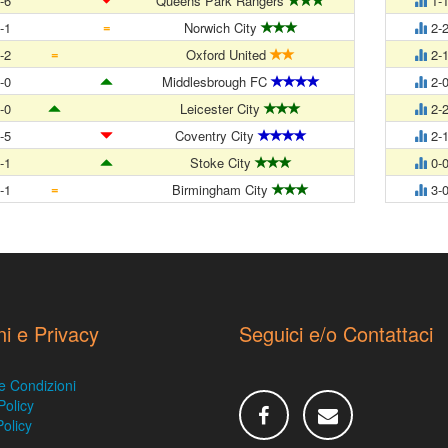
-6
Queens Park Rangers
1-
=
-1
Norwich City
2-
=
-2
Oxford United
2-
-0
Middlesbrough FC
2-
-0
Leicester City
2-
-5
Coventry City
2-
-1
Stoke City
0-
=
-1
Birmingham City
3-
ni e Privacy
Seguici e/o Contattaci
e Condizioni
Policy
olicy