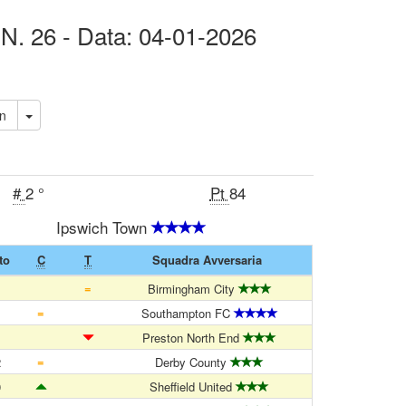
 N. 26 - Data: 04-01-2026
own
#
2 °
Pt
84
Ipswich Town
to
C
T
Squadra Avversaria
=
1
Birmingham City
=
1
Southampton FC
1
Preston North End
=
2
Derby County
0
Sheffield United