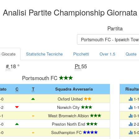
Analisi Partite Championship Giornata
Partita
Portsmouth FC - Ipswich T
e Giocate
Statistiche Tecniche
Picchetti
Over 1.5
Quote
#
18 °
Pt
55
Portsmouth FC
tato
C
T
Squadra Avversaria
Risulta
-0
Oxford United
1-
-2
Norwich City
1-
=
-1
West Bromwich Albion
0-
-0
Preston North End
2-
=
-0
Southampton FC
5-