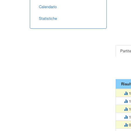
Calendario
Statistiche
Partit
Risul
1
1
1
1
0