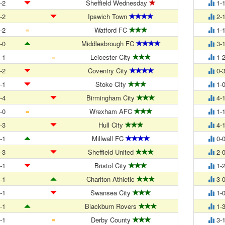
-2
Sheffield Wednesday
1-
-2
Ipswich Town
2-
=
-2
Watford FC
1-
-0
Middlesbrough FC
3-
=
-1
Leicester City
1-
-2
Coventry City
0-
-1
Stoke City
1-
-4
Birmingham City
4-
=
-0
Wrexham AFC
1-
-3
Hull City
4-
-1
Millwall FC
0-
-3
Sheffield United
2-
-1
Bristol City
1-
-1
Charlton Athletic
3-
-1
Swansea City
1-
-1
Blackburn Rovers
1-
=
-1
Derby County
3-