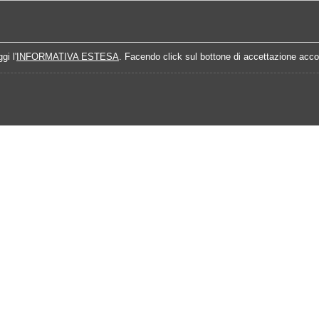
Home
Campionati
Quote Prossime Partit
gi l'
INFORMATIVA ESTESA
. Facendo click sul bottone di accettazione accon
5-2026
Analisi Prossimo Turno