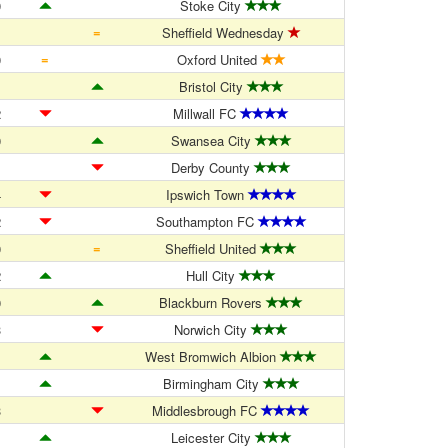
0
Stoke City
=
1
Sheffield Wednesday
=
0
Oxford United
1
Bristol City
2
Millwall FC
0
Swansea City
1
Derby County
4
Ipswich Town
2
Southampton FC
=
0
Sheffield United
2
Hull City
0
Blackburn Rovers
3
Norwich City
1
West Bromwich Albion
1
Birmingham City
3
Middlesbrough FC
1
Leicester City