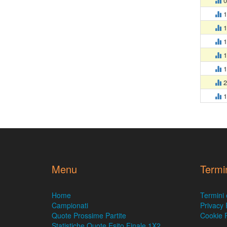
0
1
1
1
1
1
2
1
Menu
Termi
Home
Termini 
Campionati
Privacy 
Quote Prossime Partite
Cookie P
Statistiche Quote Esito Finale 1X2