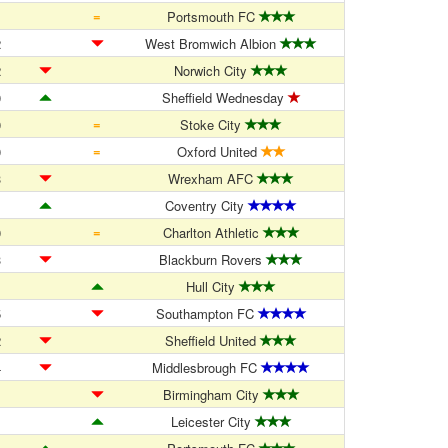
=
1
Portsmouth FC
2
West Bromwich Albion
2
Norwich City
0
Sheffield Wednesday
=
0
Stoke City
=
0
Oxford United
3
Wrexham AFC
1
Coventry City
=
0
Charlton Athletic
3
Blackburn Rovers
1
Hull City
5
Southampton FC
2
Sheffield United
4
Middlesbrough FC
1
Birmingham City
1
Leicester City