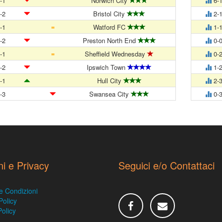
-1
Norwich City
6-
-2
Bristol City
2-
=
-1
Watford FC
1-
-2
Preston North End
0-
=
-1
Sheffield Wednesday
0-
-2
Ipswich Town
1-
-1
Hull City
2-
-3
Swansea City
0-
ni e Privacy
Seguici e/o Contattaci
e Condizioni
Policy
olicy