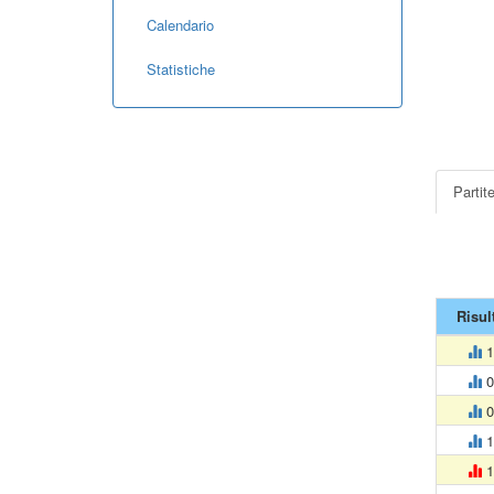
Calendario
Statistiche
Partit
Risul
1
0
0
1
1