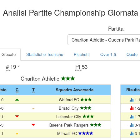
Analisi Partite Championship Giornata
Partita
Charlton Athletic - Queens P
e Giocate
Statistiche Tecniche
Picchetti
Over 1.5
Quote
#
19 °
Pt
53
Charlton Athletic
tato
C
T
Squadra Avversaria
Risulta
-0
Watford FC
1-
=
-0
Bristol City
1-
-1
Leicester City
1-
-3
Queens Park Rangers
3-
=
-1
Millwall FC
3-