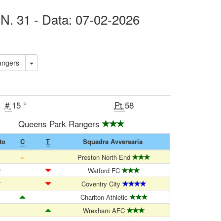
 N. 31 - Data: 07-02-2026
ark Rangers
#
15 °
Pt
58
Queens Park Rangers
to
C
T
Squadra Avversaria
=
1
Preston North End
2
Watford FC
7
Coventry City
1
Charlton Athletic
1
Wrexham AFC