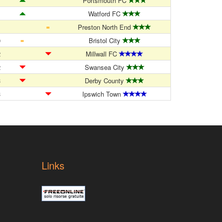
1
Portsmouth FC
1
Watford FC
=
1
Preston North End
=
0
Bristol City
2
Millwall FC
2
Swansea City
3
Derby County
3
Ipswich Town
Links