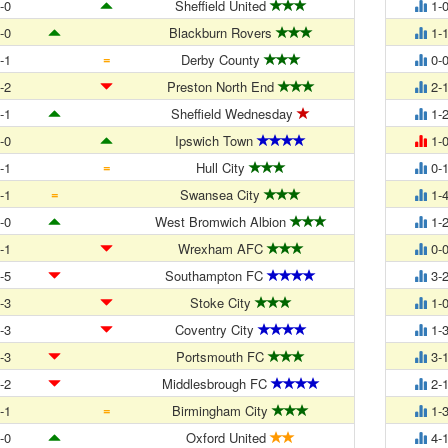
-0
Sheffield United
1-
-0
Blackburn Rovers
1-
=
-1
Derby County
0-
-2
Preston North End
2-
-1
Sheffield Wednesday
1-
-0
Ipswich Town
1-
=
-1
Hull City
0-
=
-1
Swansea City
1-
-0
West Bromwich Albion
1-
-1
Wrexham AFC
0-
-5
Southampton FC
3-
-3
Stoke City
1-
-3
Coventry City
1-
-3
Portsmouth FC
3-
-2
Middlesbrough FC
2-
=
-1
Birmingham City
1-
-0
Oxford United
4-