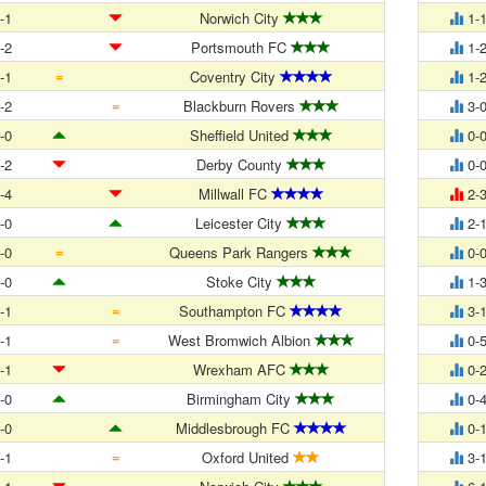
-1
Norwich City
1-
-2
Portsmouth FC
1-
=
-1
Coventry City
1-
=
-2
Blackburn Rovers
3-
-0
Sheffield United
0-
-2
Derby County
0-
-4
Millwall FC
2-
-0
Leicester City
2-
=
-0
Queens Park Rangers
0-
-0
Stoke City
1-
=
-1
Southampton FC
3-
=
-1
West Bromwich Albion
0-
-1
Wrexham AFC
0-
-0
Birmingham City
0-
-0
Middlesbrough FC
0-
=
-1
Oxford United
3-