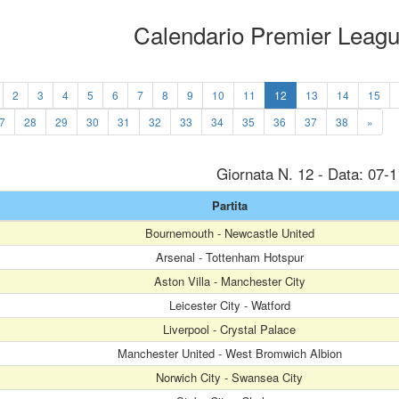
Calendario Premier Leag
2
3
4
5
6
7
8
9
10
11
12
13
14
15
7
28
29
30
31
32
33
34
35
36
37
38
»
Giornata N. 12 - Data: 07-
Partita
Bournemouth - Newcastle United
Arsenal - Tottenham Hotspur
Aston Villa - Manchester City
Leicester City - Watford
Liverpool - Crystal Palace
Manchester United - West Bromwich Albion
Norwich City - Swansea City