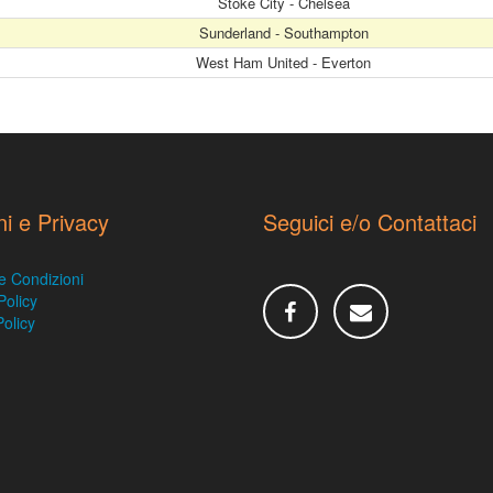
Stoke City - Chelsea
Sunderland - Southampton
West Ham United - Everton
ni e Privacy
Seguici e/o Contattaci
e Condizioni
Policy
olicy