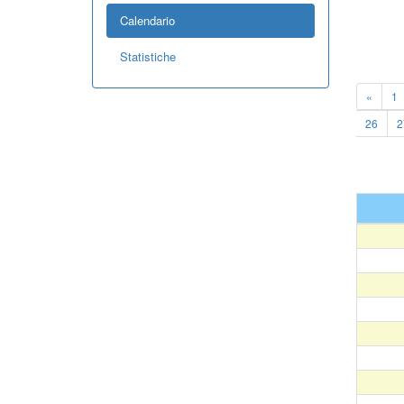
Calendario
Statistiche
«
1
26
2