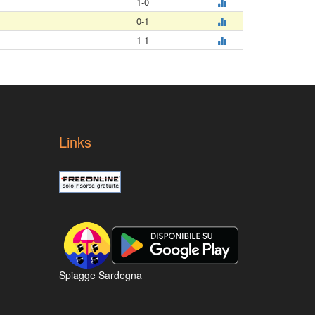
1-0
0-1
1-1
Links
Spiagge Sardegna