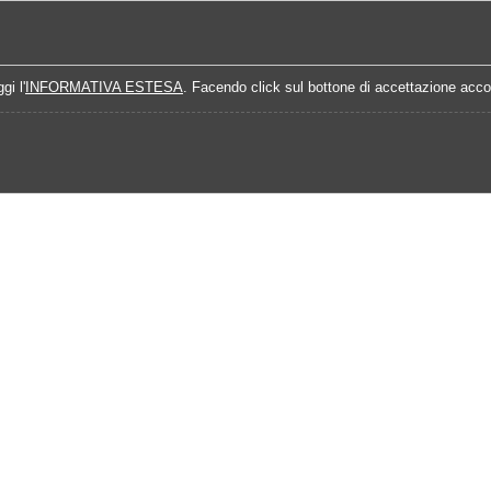
Home
Campionati
Quote Prossime Partit
gi l'
INFORMATIVA ESTESA
. Facendo click sul bottone di accettazione accon
15-2016
Calendario