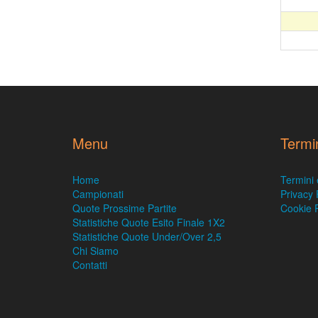
Menu
Termi
Home
Termini 
Campionati
Privacy 
Quote Prossime Partite
Cookie P
Statistiche Quote Esito Finale 1X2
Statistiche Quote Under/Over 2,5
Chi Siamo
Contatti