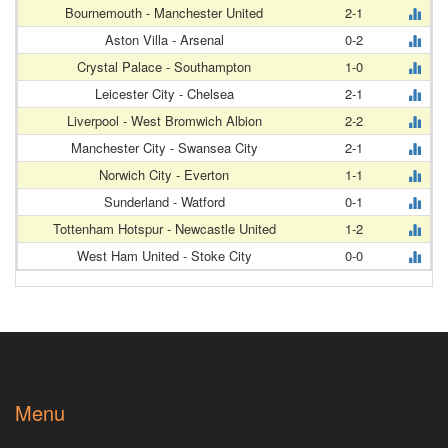
Bournemouth - Manchester United
2-1
Aston Villa - Arsenal
0-2
Crystal Palace - Southampton
1-0
Leicester City - Chelsea
2-1
Liverpool - West Bromwich Albion
2-2
Manchester City - Swansea City
2-1
Norwich City - Everton
1-1
Sunderland - Watford
0-1
Tottenham Hotspur - Newcastle United
1-2
West Ham United - Stoke City
0-0
Menu