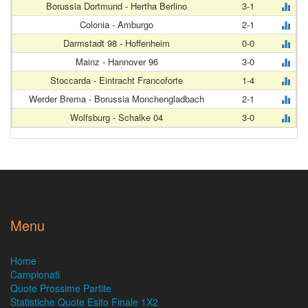
Borussia Dortmund - Hertha Berlino
3-1
Colonia - Amburgo
2-1
Darmstadt 98 - Hoffenheim
0-0
Mainz - Hannover 96
3-0
Stoccarda - Eintracht Francoforte
1-4
Werder Brema - Borussia Monchengladbach
2-1
Wolfsburg - Schalke 04
3-0
Menu
Home
Campionati
Quote Prossime Partite
Statistiche Quote Esito Finale 1X2