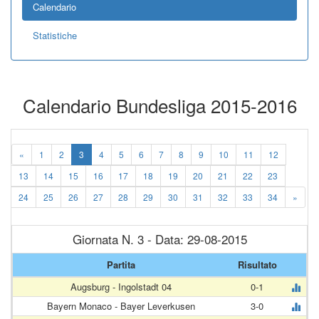
Calendario
Statistiche
Calendario Bundesliga 2015-2016
«
1
2
3
4
5
6
7
8
9
10
11
12
13
14
15
16
17
18
19
20
21
22
23
24
25
26
27
28
29
30
31
32
33
34
»
Giornata N. 3 - Data: 29-08-2015
Partita
Risultato
Augsburg - Ingolstadt 04
0-1
Bayern Monaco - Bayer Leverkusen
3-0