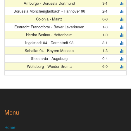
Amburgo - Borussia Dortmund
3-1
Borussia Monchengladbach - Hannover 96
2-1
Colonia - Mainz
0-0
Eintracht Francoforte - Bayer Leverkusen
1-3
Hertha Berlino - Hoffenheim
1-0
Ingolstadt 04 - Darmstadt 98
3-1
Schalke 04 - Bayern Monaco
1-3
Stoccarda - Augsburg
0-4
Wolfsburg - Werder Brema
6-0
Menu
Home