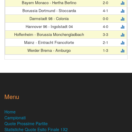
Bayern Monaco - Hertha Berlino
2-0
Borussia Dortmund - Stoccarda
4-1
Darmstadt 98 - Colonia
0-0
Hannover 96 - Ingolstadt 04
4-0
Hoffenheim - Borussia Monchengladbach
3-3
Mainz - Eintracht Francoforte
2-1
Werder Brema - Amburgo
1-3
Menu
Home
Campionati
Quote Prossime Partite
Statistiche Quote Esito Finale 1X2