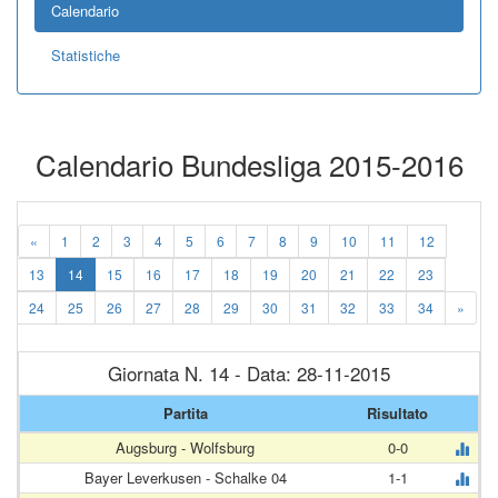
Calendario
Statistiche
Calendario Bundesliga 2015-2016
«
1
2
3
4
5
6
7
8
9
10
11
12
13
14
15
16
17
18
19
20
21
22
23
24
25
26
27
28
29
30
31
32
33
34
»
Giornata N. 14 - Data: 28-11-2015
Partita
Risultato
Augsburg - Wolfsburg
0-0
Bayer Leverkusen - Schalke 04
1-1