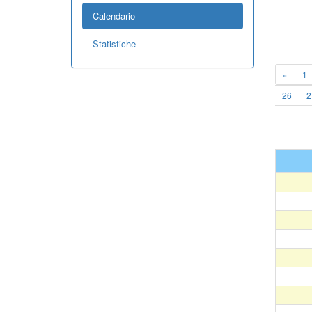
Calendario
Statistiche
«
1
26
2