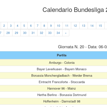
Calendario Bundesliga
2
3
4
5
6
7
8
9
10
11
12
13
14
15
7
28
29
30
31
32
33
34
»
Giornata N. 20 - Data: 06-
Partita
Amburgo - Colonia
Bayer Leverkusen - Bayern Monaco
Borussia Monchengladbach - Werder Brema
Eintracht Francoforte - Stoccarda
Hannover 96 - Mainz
Hertha Berlino - Borussia Dortmund
Hoffenheim - Darmstadt 98