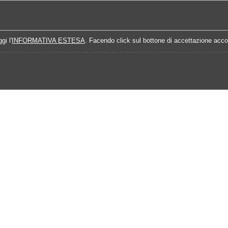
Home
Campionati
Quote Prossime Partit
gi l'
INFORMATIVA ESTESA
. Facendo click sul bottone di accettazione accon
016
Calendario