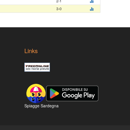
2-1
3-0
Links
Spiagge Sardegna