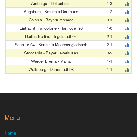
Amburgo - Hoffenheim
1-3
Augsburg - Borussia Dortmund
1-3
Colonia - Bayern Monaco
0-1
Eintracht Francoforte - Hannover 96
1-0
Hertha Berlino - Ingolstadt 04
2-1
Schalke 04 - Borussia Monchengladbach
2-1
Stoccarda - Bayer Leverkusen
0-2
Werder Brema - Mainz
1-1
Wolfsburg - Darmstadt 98
1-1
Menu
Home