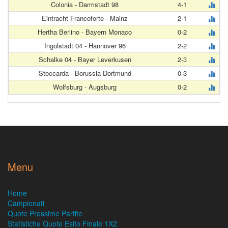
Colonia - Darmstadt 98
4-1
Eintracht Francoforte - Mainz
2-1
Hertha Berlino - Bayern Monaco
0-2
Ingolstadt 04 - Hannover 96
2-2
Schalke 04 - Bayer Leverkusen
2-3
Stoccarda - Borussia Dortmund
0-3
Wolfsburg - Augsburg
0-2
Menu
Home
Campionati
Quote Prossime Partite
Statistiche Quote Esito Finale 1X2