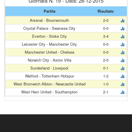
Giornata N. 19 - Data: 28-12-2015
Partita
Risultato
Arsenal - Bournemouth
2-0
Crystal Palace - Swansea City
0-0
Everton - Stoke City
3-4
Leicester City - Manchester City
0-0
Manchester United - Chelsea
0-0
Norwich City - Aston Villa
2-0
Sunderland - Liverpool
0-1
Watford - Tottenham Hotspur
1-2
West Bromwich Albion - Newcastle United
1-0
West Ham United - Southampton
2-1