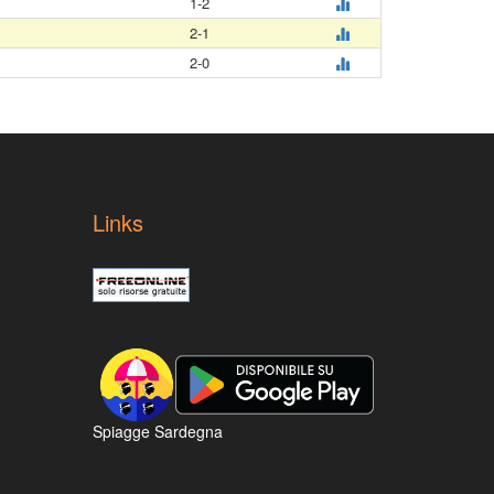
1-2
2-1
2-0
Links
Spiagge Sardegna