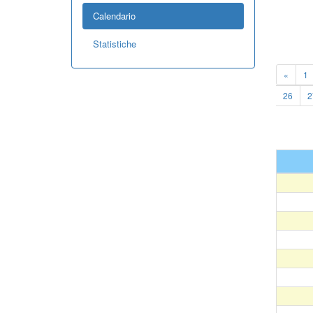
Calendario
Statistiche
«
1
26
2