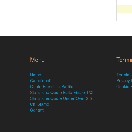
Menu
Termi
Home
Termini 
Campionati
Privacy 
Quote Prossime Partite
Cookie P
Statistiche Quote Esito Finale 1X2
Statistiche Quote Under/Over 2,5
Chi Siamo
Contatti