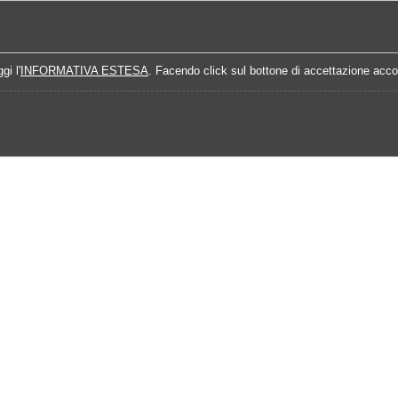
Home
Campionati
Quote Prossime Partit
gi l'
INFORMATIVA ESTESA
. Facendo click sul bottone di accettazione accon
15-2016
Calendario