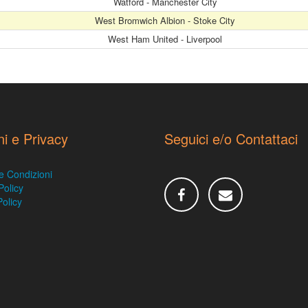
Watford - Manchester City
West Bromwich Albion - Stoke City
West Ham United - Liverpool
ni e Privacy
Seguici e/o Contattaci
e Condizioni
Policy
olicy