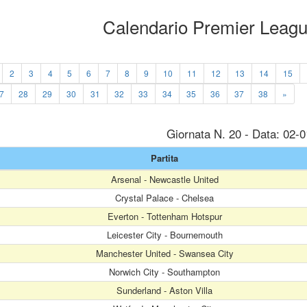
Calendario Premier Leag
2
3
4
5
6
7
8
9
10
11
12
13
14
15
7
28
29
30
31
32
33
34
35
36
37
38
»
Giornata N. 20 - Data: 02-
Partita
Arsenal - Newcastle United
Crystal Palace - Chelsea
Everton - Tottenham Hotspur
Leicester City - Bournemouth
Manchester United - Swansea City
Norwich City - Southampton
Sunderland - Aston Villa