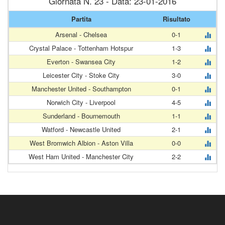
Giornata N. 23 - Data: 23-01-2016
Partita
Risultato
Arsenal - Chelsea
0-1
Crystal Palace - Tottenham Hotspur
1-3
Everton - Swansea City
1-2
Leicester City - Stoke City
3-0
Manchester United - Southampton
0-1
Norwich City - Liverpool
4-5
Sunderland - Bournemouth
1-1
Watford - Newcastle United
2-1
West Bromwich Albion - Aston Villa
0-0
West Ham United - Manchester City
2-2