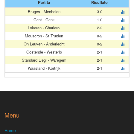
Partita
Risultato
Bruges - Mechelen
3-0
Gent - Genk
1-0
Lokeren - Charleroi
2-2
Mouscron - St.Truiden
0-2
Oh Leuven - Anderlecht
0-2
Oostende - Westerlo
2-1
Standard Liegi - Waregem
2-1
Waasland - Kortrijk
2-1
Menu
Home