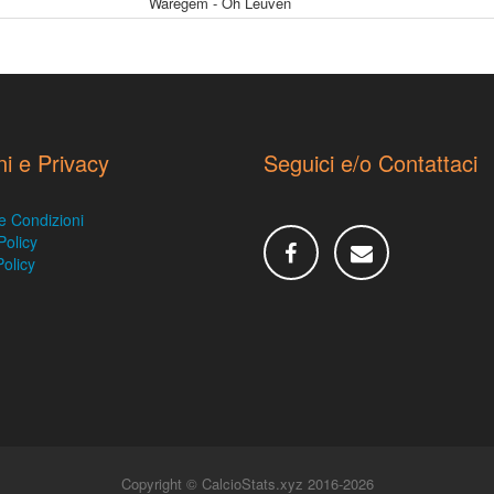
Waregem - Oh Leuven
ni e Privacy
Seguici e/o Contattaci
e Condizioni
Policy
olicy
Copyright © CalcioStats.xyz 2016-2026