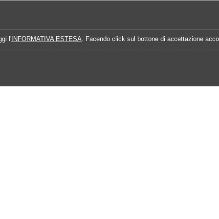
Home
Campionati
Quote Prossime Partit
gi l'
INFORMATIVA ESTESA
. Facendo click sul bottone di accettazione accon
15-2016
Calendario