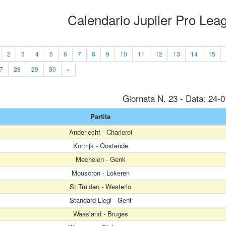
Calendario Jupiler Pro Le
2
3
4
5
6
7
8
9
10
11
12
13
14
15
7
28
29
30
»
Giornata N. 23 - Data: 24-
Partita
Anderlecht - Charleroi
Kortrijk - Oostende
Mechelen - Genk
Mouscron - Lokeren
St.Truiden - Westerlo
Standard Liegi - Gent
Waasland - Bruges