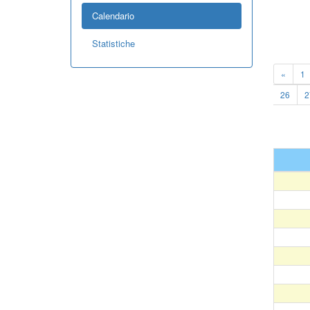
Calendario
Statistiche
«
1
26
2