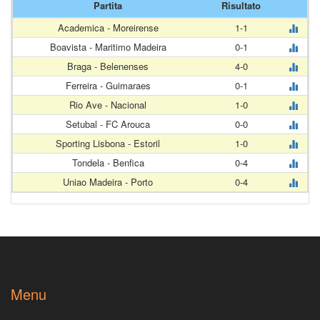
Partita
Risultato
Academica - Moreirense
1-1
Boavista - Maritimo Madeira
0-1
Braga - Belenenses
4-0
Ferreira - Guimaraes
0-1
Rio Ave - Nacional
1-0
Setubal - FC Arouca
0-0
Sporting Lisbona - Estoril
1-0
Tondela - Benfica
0-4
Uniao Madeira - Porto
0-4
Menu