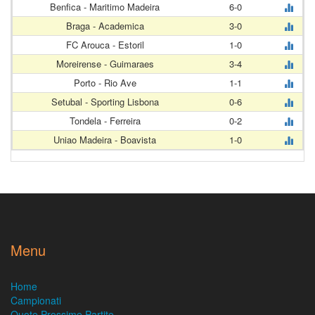
Benfica - Maritimo Madeira
6-0
Braga - Academica
3-0
FC Arouca - Estoril
1-0
Moreirense - Guimaraes
3-4
Porto - Rio Ave
1-1
Setubal - Sporting Lisbona
0-6
Tondela - Ferreira
0-2
Uniao Madeira - Boavista
1-0
Menu
Home
Campionati
Quote Prossime Partite