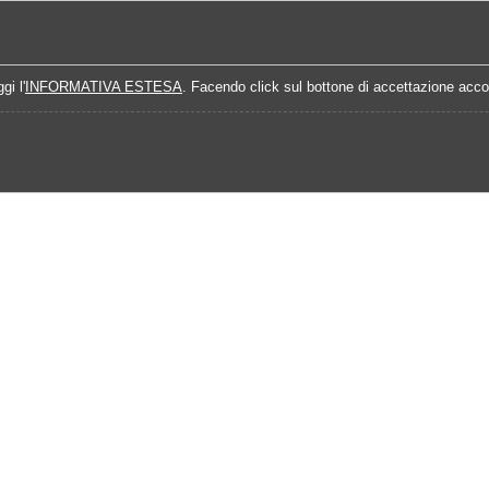
Home
Campionati
Quote Prossime Partit
gi l'
INFORMATIVA ESTESA
. Facendo click sul bottone di accettazione accon
-2016
Calendario