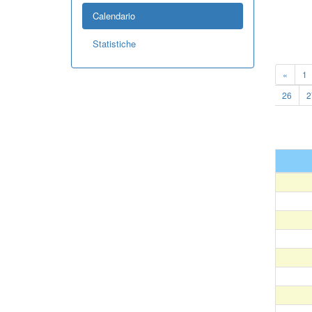
Calendario
Statistiche
«
1
26
2