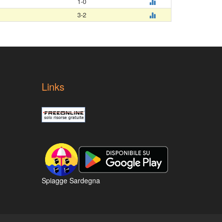
1-0
3-2
Links
Spiagge Sardegna