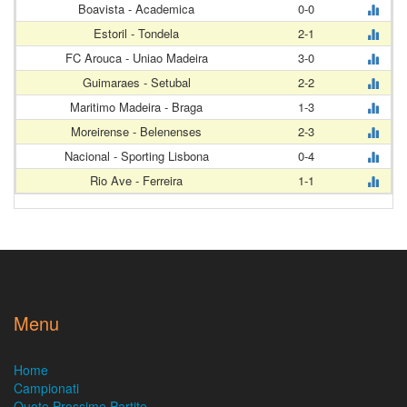
Boavista - Academica
0-0
Estoril - Tondela
2-1
FC Arouca - Uniao Madeira
3-0
Guimaraes - Setubal
2-2
Maritimo Madeira - Braga
1-3
Moreirense - Belenenses
2-3
Nacional - Sporting Lisbona
0-4
Rio Ave - Ferreira
1-1
Menu
Home
Campionati
Quote Prossime Partite