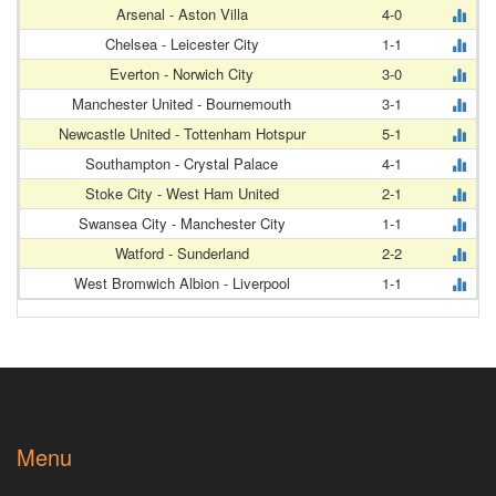
Arsenal - Aston Villa
4-0
Chelsea - Leicester City
1-1
Everton - Norwich City
3-0
Manchester United - Bournemouth
3-1
Newcastle United - Tottenham Hotspur
5-1
Southampton - Crystal Palace
4-1
Stoke City - West Ham United
2-1
Swansea City - Manchester City
1-1
Watford - Sunderland
2-2
West Bromwich Albion - Liverpool
1-1
Menu