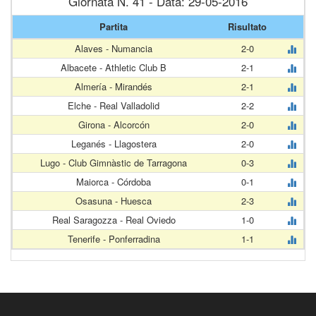
Giornata N. 41 - Data: 29-05-2016
Partita
Risultato
Alaves - Numancia
2-0
Albacete - Athletic Club B
2-1
Almería - Mirandés
2-1
Elche - Real Valladolid
2-2
Girona - Alcorcón
2-0
Leganés - Llagostera
2-0
Lugo - Club Gimnàstic de Tarragona
0-3
Maiorca - Córdoba
0-1
Osasuna - Huesca
2-3
Real Saragozza - Real Oviedo
1-0
Tenerife - Ponferradina
1-1