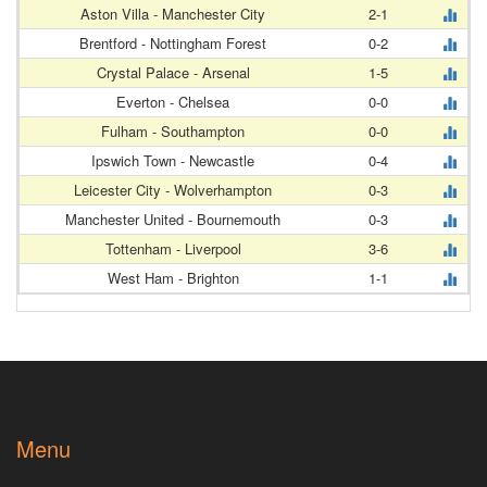
Aston Villa - Manchester City
2-1
Brentford - Nottingham Forest
0-2
Crystal Palace - Arsenal
1-5
Everton - Chelsea
0-0
Fulham - Southampton
0-0
Ipswich Town - Newcastle
0-4
Leicester City - Wolverhampton
0-3
Manchester United - Bournemouth
0-3
Tottenham - Liverpool
3-6
West Ham - Brighton
1-1
Menu