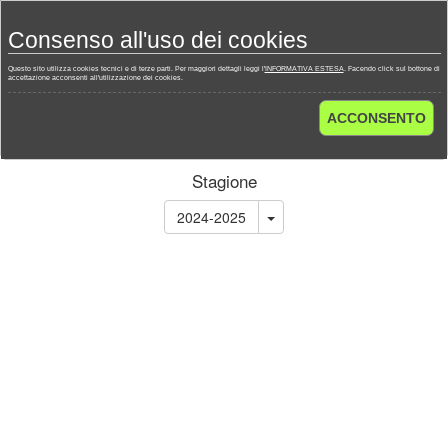
Toggl
Consenso all'uso dei cookies
navig
Questo sito utilizza cookies tecnici e di terze parti. Per maggiori dettagli leggi l'
INFORMATIVA ESTESA
. Facendo click sul bottone di
accettazione acconsenti all'utilizzazione dei cookies.
Home
Campionati
Inghilterra - Premier League 2024-2025
ACCONSENTO
Calendario
Stagione
2024-2025