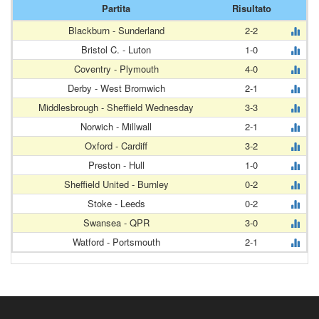
Partita
Risultato
Blackburn - Sunderland
2-2
Bristol C. - Luton
1-0
Coventry - Plymouth
4-0
Derby - West Bromwich
2-1
Middlesbrough - Sheffield Wednesday
3-3
Norwich - Millwall
2-1
Oxford - Cardiff
3-2
Preston - Hull
1-0
Sheffield United - Burnley
0-2
Stoke - Leeds
0-2
Swansea - QPR
3-0
Watford - Portsmouth
2-1