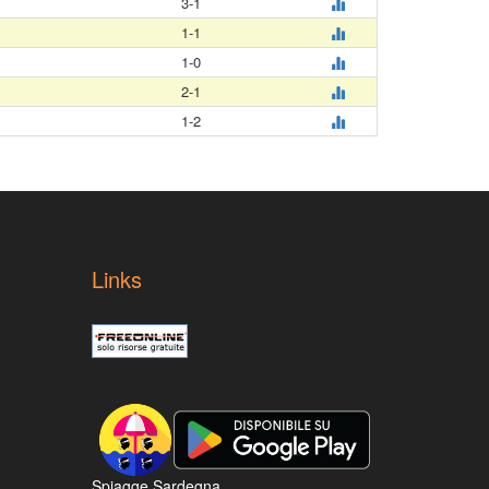
3-1
1-1
1-0
2-1
1-2
Links
Spiagge Sardegna