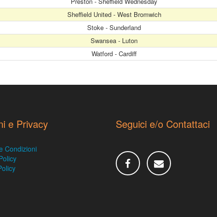
Preston - Sheffield Wednesday
Sheffield United - West Bromwich
Stoke - Sunderland
Swansea - Luton
Watford - Cardiff
ni e Privacy
Seguici e/o Contattaci
e Condizioni
Policy
olicy