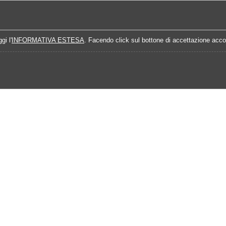
Home
Campionati
Quote Prossime Partit
gi l'
INFORMATIVA ESTESA
. Facendo click sul bottone di accettazione accon
4-2025
Calendario