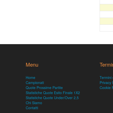
Menu
Termi
Home
Termini 
Campionati
Privacy 
Quote Prossime Partite
Cookie P
Statistiche Quote Esito Finale 1X2
Statistiche Quote Under/Over 2,5
Chi Siamo
Contatti