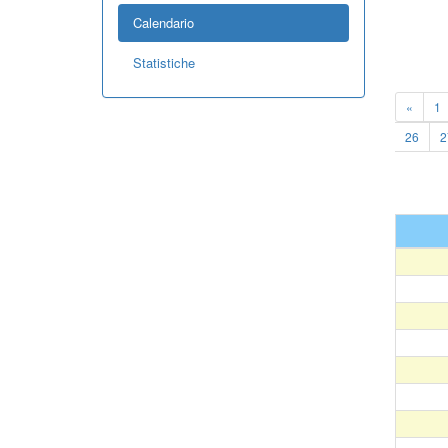
Calendario
Statistiche
«
1
26
2