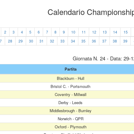
Calendario Championshi
2
3
4
5
6
7
8
9
10
11
12
13
14
15
7
28
29
30
31
32
33
34
35
36
37
38
39
Giornata N. 24 - Data: 29-
Partita
Blackburn - Hull
Bristol C. - Portsmouth
Coventry - Millwall
Derby - Leeds
Middlesbrough - Burnley
Norwich - QPR
Oxford - Plymouth