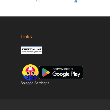
1-2
Links
Spiagge Sardegna