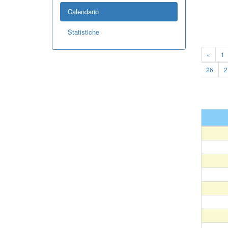
Calendario
Statistiche
«
1
26
2