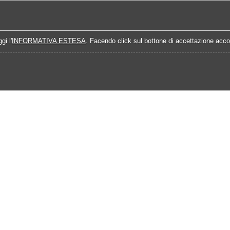
Home
Campionati
Quote Prossime Partit
gi l'
INFORMATIVA ESTESA
. Facendo click sul bottone di accettazione accon
25-2026
Calendario