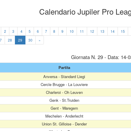
Calendario Jupiler Pro Le
2
3
4
5
6
7
8
9
10
11
12
13
14
15
7
28
29
30
»
Giornata N. 29 - Data: 14-
Partita
Anversa - Standard Liegi
Cercle Brugge - La Louviere
Charleroi - Oh Leuven
Genk - St.Truiden
Gent - Waregem
Mechelen - Anderlecht
Union St. Gilloise - Dender