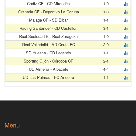
Cádiz CF - CD Mirandés
1-0
Granada CF - Deportivo La Coruña
1-3
Málaga CF - SD Eibar
1-1
Racing Santander - CD Castellón
3-1
Real Sociedad B - Real Zaragoza
1-0
Real Valladolid - AD Ceuta FC
3-0
SD Huesca - CD Leganés
1-1
Sporting Gijón - Córdoba CF
2-1
UD Almería - Albacete
4-4
UD Las Palmas - FC Andorra
1-1
Menu