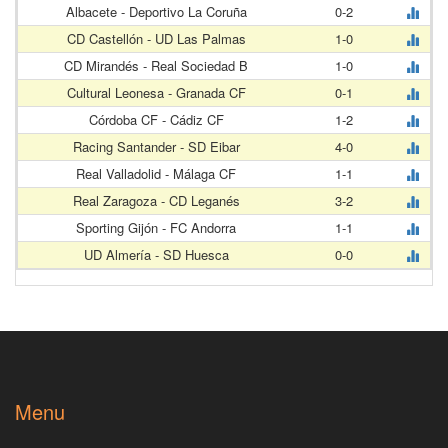
Albacete - Deportivo La Coruña
0-2
CD Castellón - UD Las Palmas
1-0
CD Mirandés - Real Sociedad B
1-0
Cultural Leonesa - Granada CF
0-1
Córdoba CF - Cádiz CF
1-2
Racing Santander - SD Eibar
4-0
Real Valladolid - Málaga CF
1-1
Real Zaragoza - CD Leganés
3-2
Sporting Gijón - FC Andorra
1-1
UD Almería - SD Huesca
0-0
Menu