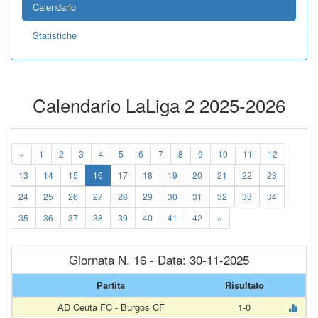
Calendario
Statistiche
Calendario LaLiga 2 2025-2026
«
1
2
3
4
5
6
7
8
9
10
11
12
13
14
15
16
17
18
19
20
21
22
23
24
25
26
27
28
29
30
31
32
33
34
35
36
37
38
39
40
41
42
»
Giornata N. 16 - Data: 30-11-2025
Partita
Risultato
AD Ceuta FC - Burgos CF
1-0