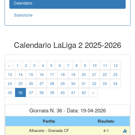
Calendario
Statistiche
Calendario LaLiga 2 2025-2026
«
1
2
3
4
5
6
7
8
9
10
11
12
13
14
15
16
17
18
19
20
21
22
23
24
25
26
27
28
29
30
31
32
33
34
35
36
37
38
39
40
41
42
»
Giornata N. 36 - Data: 19-04-2026
Partita
Risultato
Albacete - Granada CF
4-1