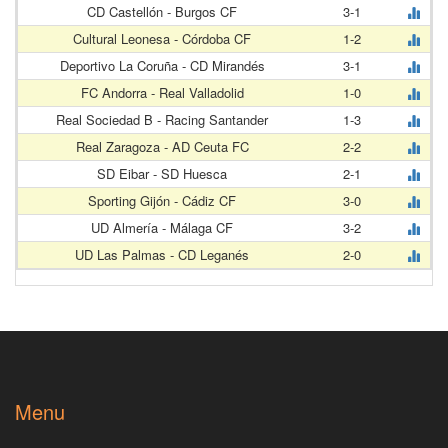
CD Castellón - Burgos CF
3-1
Cultural Leonesa - Córdoba CF
1-2
Deportivo La Coruña - CD Mirandés
3-1
FC Andorra - Real Valladolid
1-0
Real Sociedad B - Racing Santander
1-3
Real Zaragoza - AD Ceuta FC
2-2
SD Eibar - SD Huesca
2-1
Sporting Gijón - Cádiz CF
3-0
UD Almería - Málaga CF
3-2
UD Las Palmas - CD Leganés
2-0
Menu