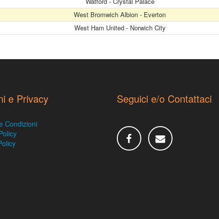
Watford - Crystal Palace
West Bromwich Albion - Everton
West Ham United - Norwich City
ni e Privacy
Seguici e/o Contattaci
e Condizioni
Policy
olicy