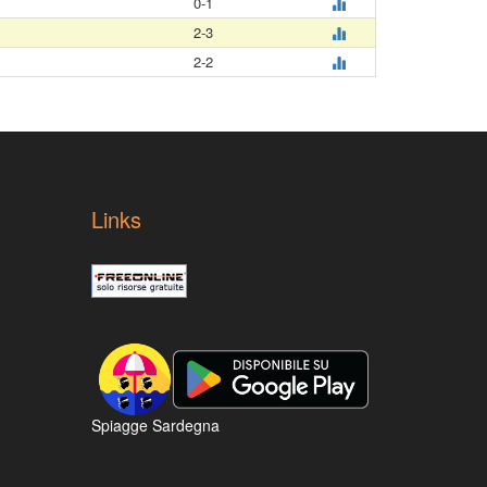
0-1
2-3
2-2
Links
Spiagge Sardegna