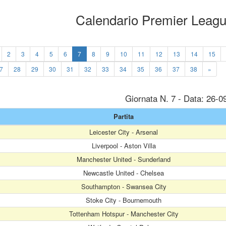
Calendario Premier Leag
2
3
4
5
6
7
8
9
10
11
12
13
14
15
7
28
29
30
31
32
33
34
35
36
37
38
»
Giornata N. 7 - Data: 26-0
Partita
Leicester City - Arsenal
Liverpool - Aston Villa
Manchester United - Sunderland
Newcastle United - Chelsea
Southampton - Swansea City
Stoke City - Bournemouth
Tottenham Hotspur - Manchester City