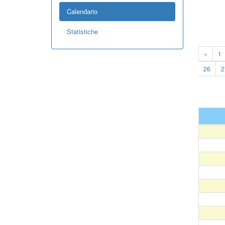
Calendario
Statistiche
«
1
26
2