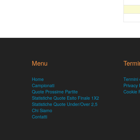
Menu
Termi
Home
Termini 
Campionati
Privacy 
Quote Prossime Partite
Cookie P
Statistiche Quote Esito Finale 1X2
Statistiche Quote Under/Over 2,5
Chi Siamo
Contatti