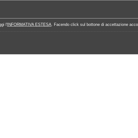
Home
Campionati
Quote Prossime Partit
gi l'
INFORMATIVA ESTESA
. Facendo click sul bottone di accettazione accon
15-2016
Calendario