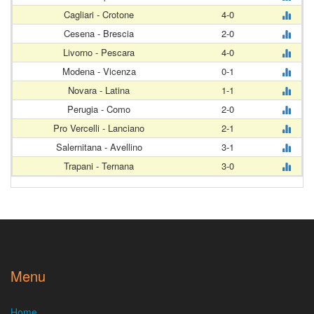
Cagliari - Crotone
4-0
Cesena - Brescia
2-0
Livorno - Pescara
4-0
Modena - Vicenza
0-1
Novara - Latina
1-1
Perugia - Como
2-0
Pro Vercelli - Lanciano
2-1
Salernitana - Avellino
3-1
Trapani - Ternana
3-0
Menu
Home