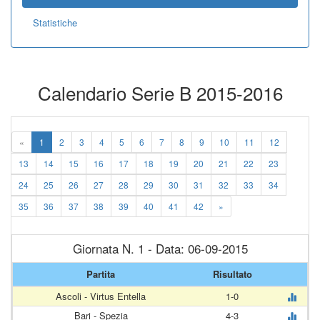
Statistiche
Calendario Serie B 2015-2016
«
1
2
3
4
5
6
7
8
9
10
11
12
13
14
15
16
17
18
19
20
21
22
23
24
25
26
27
28
29
30
31
32
33
34
35
36
37
38
39
40
41
42
»
Giornata N. 1 - Data: 06-09-2015
Partita
Risultato
Ascoli - Virtus Entella
1-0
Bari - Spezia
4-3