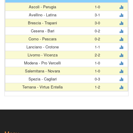
Ascoli - Perugia
1-0
Avellino - Latina
3-1
Brescia - Trapani
3-0
Cesena - Bari
0-2
Como - Pescara
0-2
Lanciano - Crotone
1-1
Livorno - Vicenza
2-2
Modena - Pro Vercelli
1-0
Salernitana - Novara
1-0
Spezia - Cagliari
0-3
Ternana - Virtus Entella
1-2