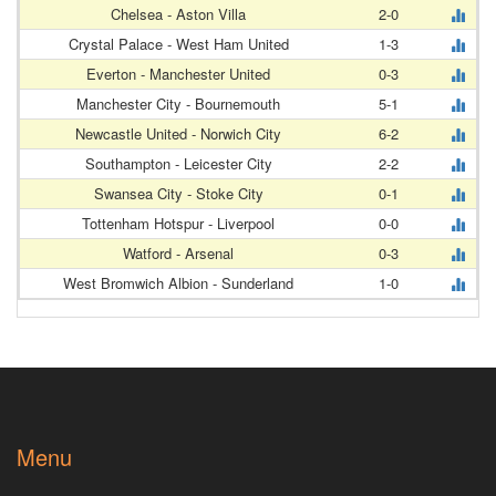
Chelsea - Aston Villa
2-0
Crystal Palace - West Ham United
1-3
Everton - Manchester United
0-3
Manchester City - Bournemouth
5-1
Newcastle United - Norwich City
6-2
Southampton - Leicester City
2-2
Swansea City - Stoke City
0-1
Tottenham Hotspur - Liverpool
0-0
Watford - Arsenal
0-3
West Bromwich Albion - Sunderland
1-0
Menu