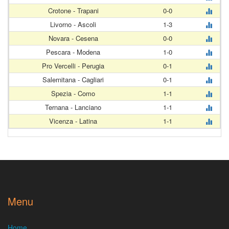
Crotone - Trapani
0-0
Livorno - Ascoli
1-3
Novara - Cesena
0-0
Pescara - Modena
1-0
Pro Vercelli - Perugia
0-1
Salernitana - Cagliari
0-1
Spezia - Como
1-1
Ternana - Lanciano
1-1
Vicenza - Latina
1-1
Menu
Home