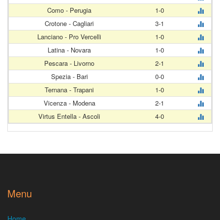
Como - Perugia
1-0
Crotone - Cagliari
3-1
Lanciano - Pro Vercelli
1-0
Latina - Novara
1-0
Pescara - Livorno
2-1
Spezia - Bari
0-0
Ternana - Trapani
1-0
Vicenza - Modena
2-1
Virtus Entella - Ascoli
4-0
Menu
Home