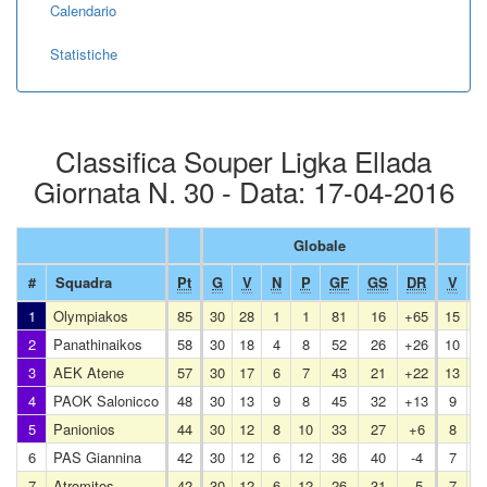
Calendario
Statistiche
Classifica Souper Ligka Ellada
Giornata N. 30 - Data: 17-04-2016
Globale
#
Squadra
Pt
G
V
N
P
GF
GS
DR
V
N
1
Olympiakos
85
30
28
1
1
81
16
+65
15
0
2
Panathinaikos
58
30
18
4
8
52
26
+26
10
3
3
AEK Atene
57
30
17
6
7
43
21
+22
13
0
4
PAOK Salonicco
48
30
13
9
8
45
32
+13
9
4
5
Panionios
44
30
12
8
10
33
27
+6
8
3
6
PAS Giannina
42
30
12
6
12
36
40
-4
7
3
7
Atromitos
42
30
12
6
12
26
31
-5
7
2