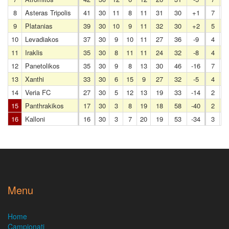
8
Asteras Tripolis
41
30
11
8
11
31
30
+1
7
5
9
Platanias
39
30
10
9
11
32
30
+2
5
6
10
Levadiakos
37
30
9
10
11
27
36
-9
4
7
11
Iraklis
35
30
8
11
11
24
32
-8
4
7
12
Panetolikos
35
30
9
8
13
30
46
-16
7
3
13
Xanthi
33
30
6
15
9
27
32
-5
4
7
14
Veria FC
27
30
5
12
13
19
33
-14
2
6
15
Panthrakikos
17
30
3
8
19
18
58
-40
2
3
16
Kalloni
16
30
3
7
20
19
53
-34
3
5
Menu
Home
Campionati