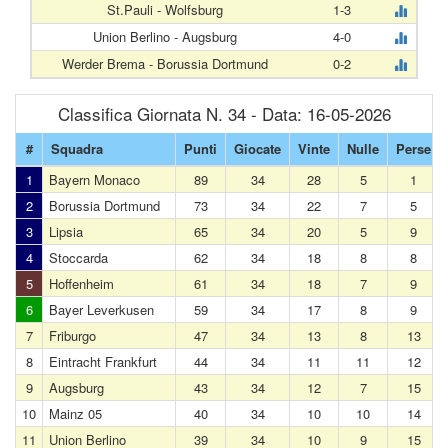
St.Pauli - Wolfsburg
1-3
Union Berlino - Augsburg
4-0
Werder Brema - Borussia Dortmund
0-2
Classifica Giornata N. 34 - Data: 16-05-2026
#
Squadra
Punti
Giocate
Vinte
Nulle
Perse
1
Bayern Monaco
89
34
28
5
1
2
Borussia Dortmund
73
34
22
7
5
3
Lipsia
65
34
20
5
9
4
Stoccarda
62
34
18
8
8
5
Hoffenheim
61
34
18
7
9
6
Bayer Leverkusen
59
34
17
8
9
7
Friburgo
47
34
13
8
13
8
Eintracht Frankfurt
44
34
11
11
12
9
Augsburg
43
34
12
7
15
10
Mainz 05
40
34
10
10
14
11
Union Berlino
39
34
10
9
15