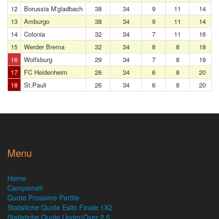
12
Borussia M'gladbach
38
34
9
11
14
13
Amburgo
38
34
9
11
14
14
Colonia
32
34
7
11
16
15
Werder Brema
32
34
8
8
18
16
Wolfsburg
29
34
7
8
19
17
FC Heidenheim
26
34
6
8
20
18
St.Pauli
26
34
6
8
20
Menu
Home
Campionati
Quote Prossime Partite
Statistiche Quote Esito Finale 1X2
Statistiche Quote Under/Over 2,5