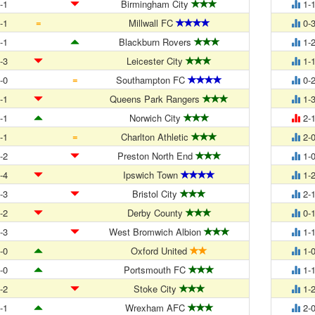
-1
Birmingham City
1-
=
-1
Millwall FC
0-
-1
Blackburn Rovers
1-
-3
Leicester City
1-
=
-0
Southampton FC
0-
-1
Queens Park Rangers
1-
-1
Norwich City
2-
=
-1
Charlton Athletic
2-
-2
Preston North End
1-
-4
Ipswich Town
1-
-3
Bristol City
2-
-2
Derby County
0-
-3
West Bromwich Albion
1-
-0
Oxford United
1-
-0
Portsmouth FC
1-
-2
Stoke City
1-
-1
Wrexham AFC
2-