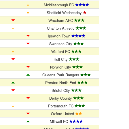
=
0
Middlesbrough FC
=
0
Sheffield Wednesday
2
Wrexham AFC
=
2
Charlton Athletic
3
Ipswich Town
3
Swansea City
=
1
Watford FC
1
Hull City
2
Norwich City
1
Queens Park Rangers
0
Preston North End
2
Bristol City
3
Derby County
=
1
Portsmouth FC
1
Oxford United
1
Millwall FC
=