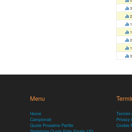
0
3
2
1
1
2
1
3
Menu
Termi
Home
Termini 
Campionati
Privacy 
Quote Prossime Partite
Cookie P
Statistiche Quote Esito Finale 1X2