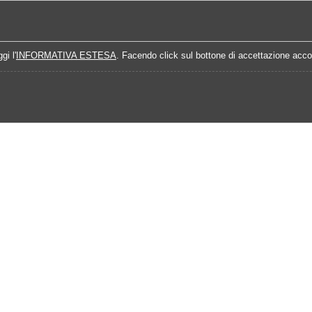
Home
Campionati
Quote Prossime Partit
gi l'
INFORMATIVA ESTESA
. Facendo click sul bottone di accettazione accon
5-2026
Analisi Prossimo Turno