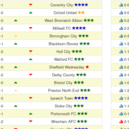
-1
Coventry City
0-
-0
Oxford United
0-
-0
West Bromwich Albion
0-
-2
Millwall FC
2-
=
-1
Birmingham City
0-
-1
Blackburn Rovers
1-
-2
Hull City
1-
-0
Watford FC
0-
-0
Sheffield Wednesday
0-
-2
Derby County
3-
-0
Bristol City
1-
=
-1
Preston North End
1-
-3
Ipswich Town
1-
-0
Stoke City
1-
-1
Portsmouth FC
0-
-2
Wrexham AFC
2-