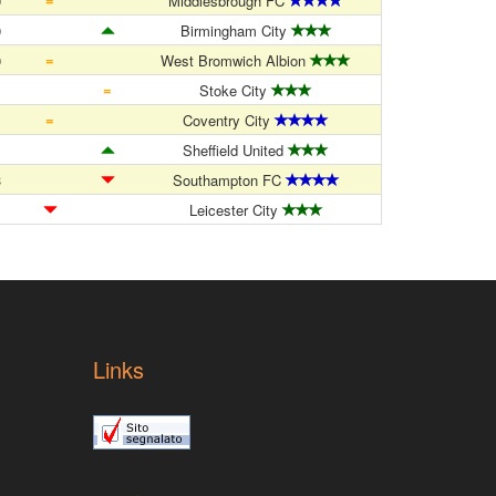
0
Middlesbrough FC
0
Birmingham City
=
0
West Bromwich Albion
=
1
Stoke City
=
1
Coventry City
1
Sheffield United
3
Southampton FC
1
Leicester City
Links