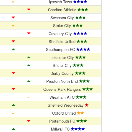
=
1
Ipswich Town
3
Charlton Athletic
2
Swansea City
=
1
Stoke City
2
Coventry City
3
Sheffield United
1
Southampton FC
0
Leicester City
0
Bristol City
2
Derby County
1
Preston North End
1
Queens Park Rangers
=
1
Wrexham AFC
0
Sheffield Wednesday
=
1
Oxford United
2
Portsmouth FC
0
Millwall FC