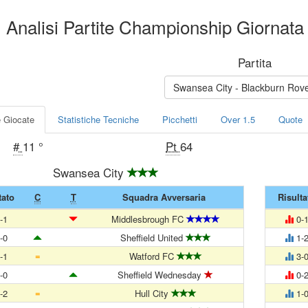
Analisi Partite Championship Giornata
Partita
Swansea City - Blackburn Ro
e Giocate
Statistiche Tecniche
Picchetti
Over 1.5
Quote
#
11 °
Pt
64
Swansea City
tato
C
T
Squadra Avversaria
Risulta
-1
Middlesbrough FC
0-
-0
Sheffield United
1-
=
-1
Watford FC
3-
-0
Sheffield Wednesday
0-
=
-2
Hull City
1-