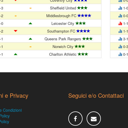
-3
Coventry City
0-
=
-3
Sheffield United
1-
=
-2
Middlesbrough FC
0-
-0
Leicester City
1-
-2
Southampton FC
1-
-1
Queens Park Rangers
3-
=
-1
Norwich City
0-
-1
Charlton Athletic
0-
ni e Privacy
Seguici e/o Contattaci
e Condizioni
Policy
olicy