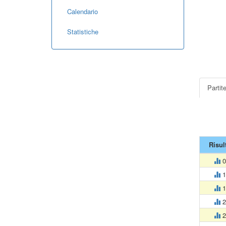
Calendario
Statistiche
Partit
Risul
0
1
1
2
2