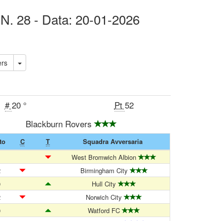
 N. 28 - Data: 20-01-2026
vers
#
20 °
Pt
52
Blackburn Rovers
to
C
T
Squadra Avversaria
1
West Bromwich Albion
2
Birmingham City
0
Hull City
2
Norwich City
0
Watford FC