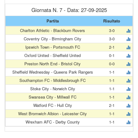
Giornata N. 7 - Data: 27-09-2025
Partita
Risultato
Charlton Athletic - Blackburn Rovers
3-0
Coventry City - Birmingham City
3-0
Ipswich Town - Portsmouth FC
2-1
Oxford United - Sheffield United
0-1
Preston North End - Bristol City
0-0
Sheffield Wednesday - Queens Park Rangers
1-1
Southampton FC - Middlesbrough FC
1-1
Stoke City - Norwich City
1-1
Swansea City - Millwall FC
1-1
Watford FC - Hull City
2-1
West Bromwich Albion - Leicester City
1-1
Wrexham AFC - Derby County
1-1