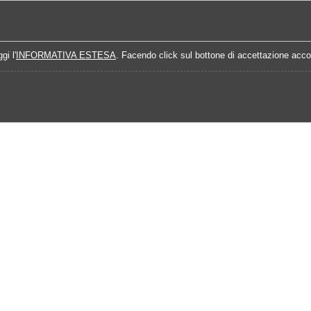
Home
Campionati
Quote Prossime Partit
gi l'
INFORMATIVA ESTESA
. Facendo click sul bottone di accettazione accon
5-2026
Calendario