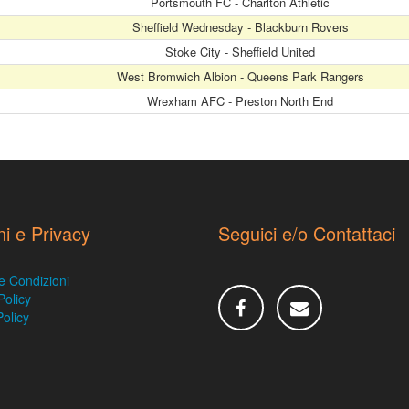
Portsmouth FC - Charlton Athletic
Sheffield Wednesday - Blackburn Rovers
Stoke City - Sheffield United
West Bromwich Albion - Queens Park Rangers
Wrexham AFC - Preston North End
ni e Privacy
Seguici e/o Contattaci
e Condizioni
Policy
olicy