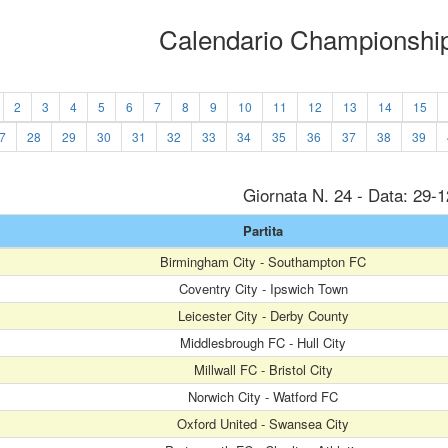
Calendario Championshi
2
3
4
5
6
7
8
9
10
11
12
13
14
15
7
28
29
30
31
32
33
34
35
36
37
38
39
Giornata N. 24 - Data: 29-
Partita
Birmingham City - Southampton FC
Coventry City - Ipswich Town
Leicester City - Derby County
Middlesbrough FC - Hull City
Millwall FC - Bristol City
Norwich City - Watford FC
Oxford United - Swansea City