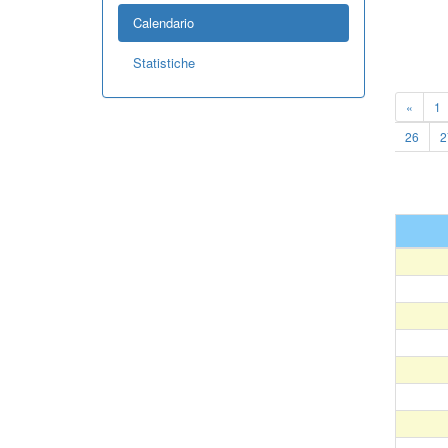
Calendario
Statistiche
«
1
26
2