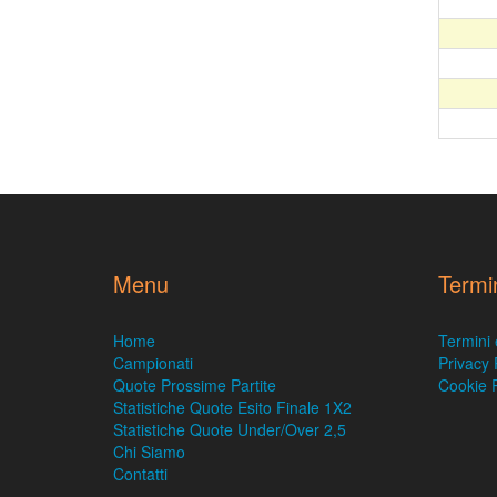
Menu
Termi
Home
Termini 
Campionati
Privacy 
Quote Prossime Partite
Cookie P
Statistiche Quote Esito Finale 1X2
Statistiche Quote Under/Over 2,5
Chi Siamo
Contatti