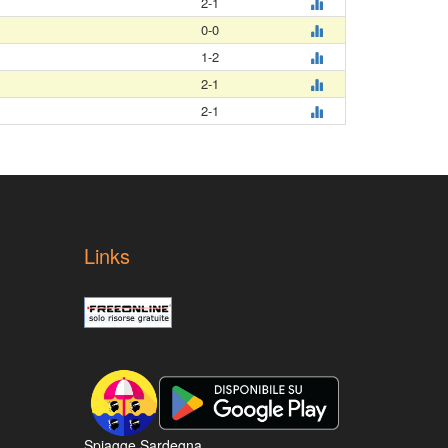
2-1
0-0
1-2
2-1
2-1
Links
Spiagge Sardegna