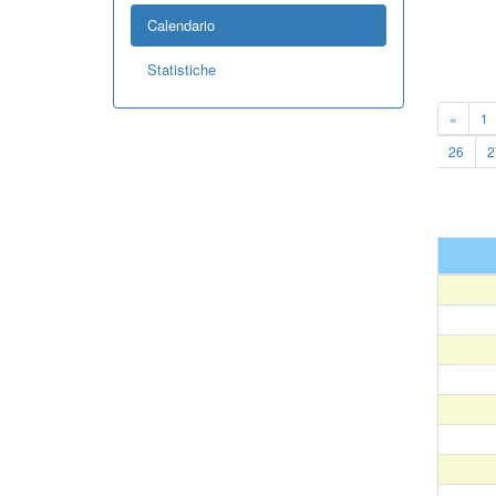
Calendario
Statistiche
«
1
26
2