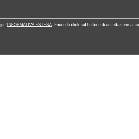
Home
Campionati
Quote Prossime Partit
gi l'
INFORMATIVA ESTESA
. Facendo click sul bottone di accettazione accon
5-2026
Calendario