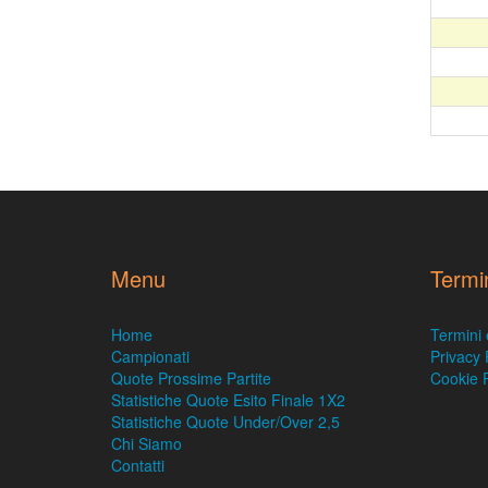
Menu
Termi
Home
Termini 
Campionati
Privacy 
Quote Prossime Partite
Cookie P
Statistiche Quote Esito Finale 1X2
Statistiche Quote Under/Over 2,5
Chi Siamo
Contatti