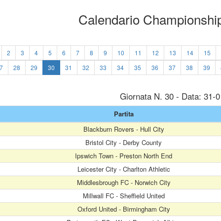
Calendario Championshi
2
3
4
5
6
7
8
9
10
11
12
13
14
15
7
28
29
30
31
32
33
34
35
36
37
38
39
Giornata N. 30 - Data: 31-
Partita
Blackburn Rovers - Hull City
Bristol City - Derby County
Ipswich Town - Preston North End
Leicester City - Charlton Athletic
Middlesbrough FC - Norwich City
Millwall FC - Sheffield United
Oxford United - Birmingham City