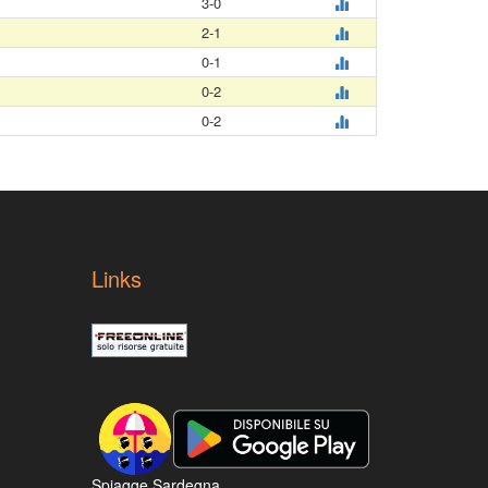
3-0
2-1
0-1
0-2
0-2
Links
Spiagge Sardegna