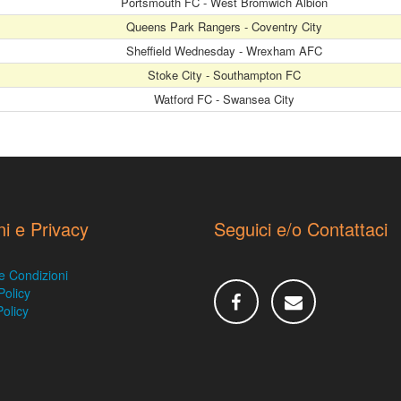
Portsmouth FC - West Bromwich Albion
Queens Park Rangers - Coventry City
Sheffield Wednesday - Wrexham AFC
Stoke City - Southampton FC
Watford FC - Swansea City
ni e Privacy
Seguici e/o Contattaci
e Condizioni
Policy
olicy