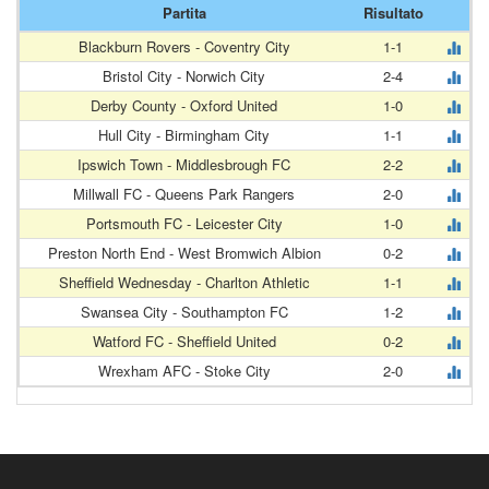
Partita
Risultato
Blackburn Rovers - Coventry City
1-1
Bristol City - Norwich City
2-4
Derby County - Oxford United
1-0
Hull City - Birmingham City
1-1
Ipswich Town - Middlesbrough FC
2-2
Millwall FC - Queens Park Rangers
2-0
Portsmouth FC - Leicester City
1-0
Preston North End - West Bromwich Albion
0-2
Sheffield Wednesday - Charlton Athletic
1-1
Swansea City - Southampton FC
1-2
Watford FC - Sheffield United
0-2
Wrexham AFC - Stoke City
2-0