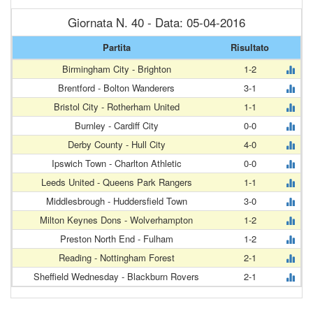
Giornata N. 40 - Data: 05-04-2016
Partita
Risultato
Birmingham City - Brighton
1-2
Brentford - Bolton Wanderers
3-1
Bristol City - Rotherham United
1-1
Burnley - Cardiff City
0-0
Derby County - Hull City
4-0
Ipswich Town - Charlton Athletic
0-0
Leeds United - Queens Park Rangers
1-1
Middlesbrough - Huddersfield Town
3-0
Milton Keynes Dons - Wolverhampton
1-2
Preston North End - Fulham
1-2
Reading - Nottingham Forest
2-1
Sheffield Wednesday - Blackburn Rovers
2-1