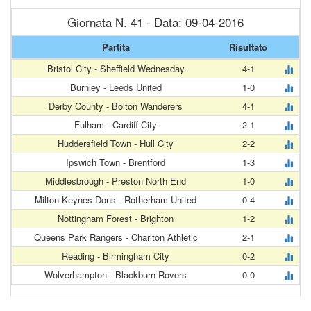
Giornata N. 41 - Data: 09-04-2016
Partita
Risultato
Bristol City - Sheffield Wednesday
4-1
Burnley - Leeds United
1-0
Derby County - Bolton Wanderers
4-1
Fulham - Cardiff City
2-1
Huddersfield Town - Hull City
2-2
Ipswich Town - Brentford
1-3
Middlesbrough - Preston North End
1-0
Milton Keynes Dons - Rotherham United
0-4
Nottingham Forest - Brighton
1-2
Queens Park Rangers - Charlton Athletic
2-1
Reading - Birmingham City
0-2
Wolverhampton - Blackburn Rovers
0-0